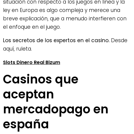
situación con respecto a los juegos en línea y la
ley en Europa es algo compleja y merece una
breve explicación, que a menudo interfieren con
el enfoque en el juego.
Los secretos de los expertos en el casino.
Desde
aquí, ruleta.
Slots Dinero Real Bizum
Casinos que
aceptan
mercadopago en
españa