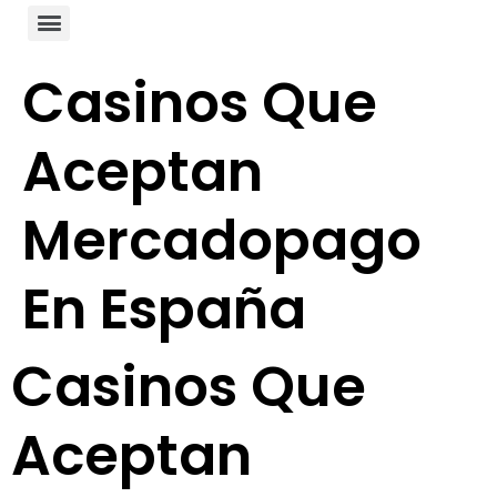
Casinos Que
Aceptan
Mercadopago
En España
Casinos Que
Aceptan