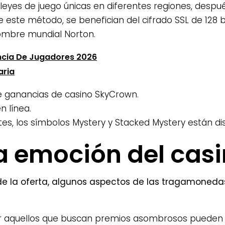
s leyes de juego únicas en diferentes regiones, desp
ste método, se benefician del cifrado SSL de 128 b
ombre mundial Norton.
encia De Jugadores 2026
aria
de ganancias de casino SkyCrown.
n línea.
rretes, los símbolos Mystery y Stacked Mystery están 
a emoción del cas
de la oferta, algunos aspectos de las tragamoneda
 aquellos que buscan premios asombrosos pueden el