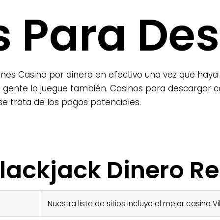
s Para De
ines Casino por dinero en efectivo una vez que haya
 gente lo juegue también. Casinos para descargar c
se trata de los pagos potenciales.
lackjack Dinero Re
Nuestra lista de sitios incluye el mejor casino V