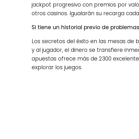
jackpot progresivo con premios por valor 
otros casinos. Igualarán su recarga cada
Si tiene un historial previo de problem
Los secretos del éxito en las mesas de bl
y al jugador, el dinero se transfiere in
apuestas ofrece más de 2300 excelentes
explorar los juegos.