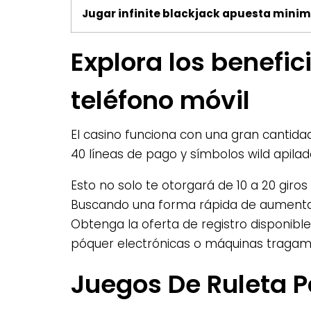
Jugar infinite blackjack apuesta minim
Explora los benefic
teléfono móvil
El casino funciona con una gran cantidad
40 líneas de pago y símbolos wild apilad
Esto no solo te otorgará de 10 a 20 giro
Buscando una forma rápida de aumentar 
Obtenga la oferta de registro disponibl
póquer electrónicas o máquinas traga
Juegos De Ruleta 