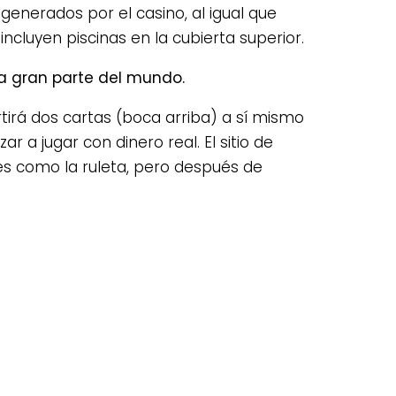
 generados por el casino, al igual que
cluyen piscinas en la cubierta superior.
na gran parte del mundo.
rtirá dos cartas (boca arriba) a sí mismo
 a jugar con dinero real. El sitio de
es como la ruleta, pero después de