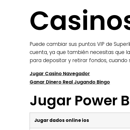
Casino
Puede cambiar sus puntos VIP de Superl
cuenta, ya que también necesitas que la
para depositar y retirar fondos, cuando 
Jugar Casino Navegador
Ganar Dinero Real Jugando Bingo
Jugar Power B
Jugar dados online ios