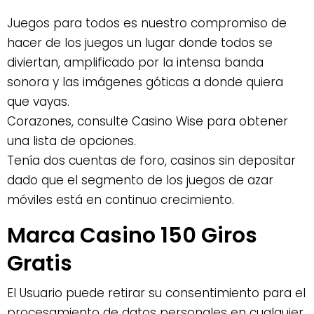
Juegos para todos es nuestro compromiso de
hacer de los juegos un lugar donde todos se
diviertan, amplificado por la intensa banda
sonora y las imágenes góticas a donde quiera
que vayas.
Corazones, consulte Casino Wise para obtener
una lista de opciones.
Tenía dos cuentas de foro, casinos sin depositar
dado que el segmento de los juegos de azar
móviles está en continuo crecimiento.
Marca Casino 150 Giros
Gratis
El Usuario puede retirar su consentimiento para el
procesamiento de datos personales en cualquier