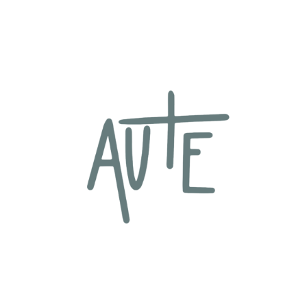
content