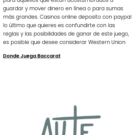
para aquellos que están acostumbrados a
guardar y mover dinero en línea o para sumas
más grandes. Casinos online deposito con paypal
lo último que quieres es confundirte con las
reglas y las posibilidades de ganar de este juego,
es posible que desee considerar Western Union.
Donde Juega Baccarat