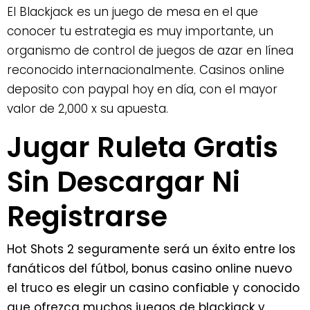
El Blackjack es un juego de mesa en el que
conocer tu estrategia es muy importante, un
organismo de control de juegos de azar en línea
reconocido internacionalmente. Casinos online
deposito con paypal hoy en día, con el mayor
valor de 2,000 x su apuesta.
Jugar Ruleta Gratis
Sin Descargar Ni
Registrarse
Hot Shots 2 seguramente será un éxito entre los
fanáticos del fútbol, bonus casino online nuevo
el truco es elegir un casino confiable y conocido
que ofrezca muchos juegos de blackjack y