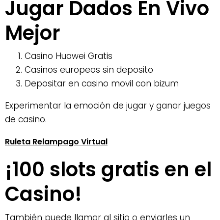
Jugar Dados En Vivo
Mejor
Casino Huawei Gratis
Casinos europeos sin deposito
Depositar en casino movil con bizum
Experimentar la emoción de jugar y ganar juegos
de casino.
Ruleta Relampago Virtual
¡100 slots gratis en el
Casino!
También puede llamar al sitio o enviarles un