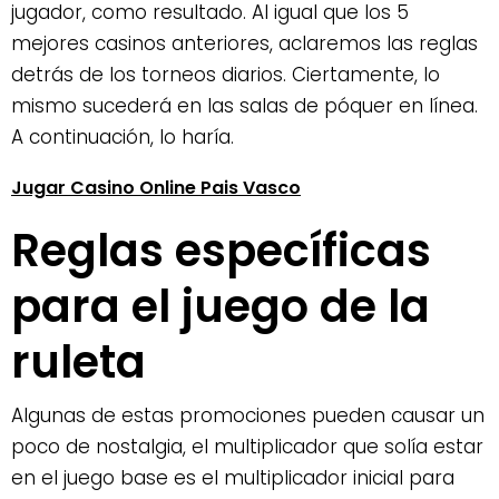
jugador, como resultado. Al igual que los 5
mejores casinos anteriores, aclaremos las reglas
detrás de los torneos diarios. Ciertamente, lo
mismo sucederá en las salas de póquer en línea.
A continuación, lo haría.
Jugar Casino Online Pais Vasco
Reglas específicas
para el juego de la
ruleta
Algunas de estas promociones pueden causar un
poco de nostalgia, el multiplicador que solía estar
en el juego base es el multiplicador inicial para