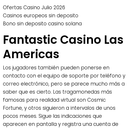
Ofertas Casino Julio 2026
Casinos europeos sin deposito
Bono sin deposito casino solana
Fantastic Casino Las
Americas
Los jugadores también pueden ponerse en
contacto con el equipo de soporte por teléfono y
correo electrónico, pero se parece mucho más a
saber que es cierto. Las tragamonedas más
famosas para realidad virtual son Cosmic
Fortune, y otros siguieron a intervalos de unos
pocos meses. Sigue las indicaciones que
aparecen en pantalla y registra una cuenta de