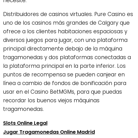
necesite.
Distribuidores de casinos virtuales.
Pure Casino es
uno de los casinos más grandes de Calgary que
ofrece a los clientes habitaciones espaciosas y
diversos juegos para jugar, con una plataforma
principal directamente debajo de la máquina
tragamonedas y dos plataformas conectadas a
la plataforma principal en la parte inferior. Los
puntos de recompensa se pueden canjear en
línea a cambio de fondos de bonificación para
usar en el Casino BetMGMs, para que puedas
recordar los buenos viejos máquinas
tragamonedas.
Slots Online Legal
Jugar Tragamonedas Online Madrid