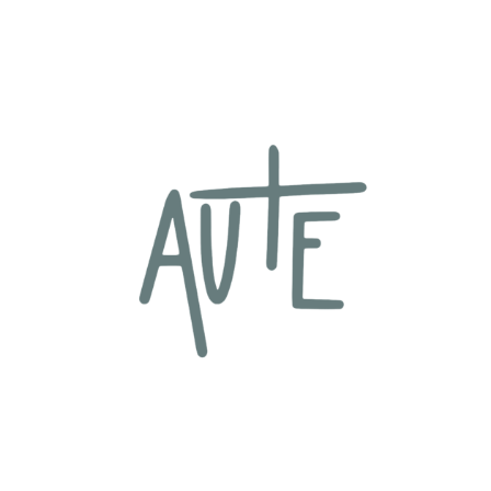
content