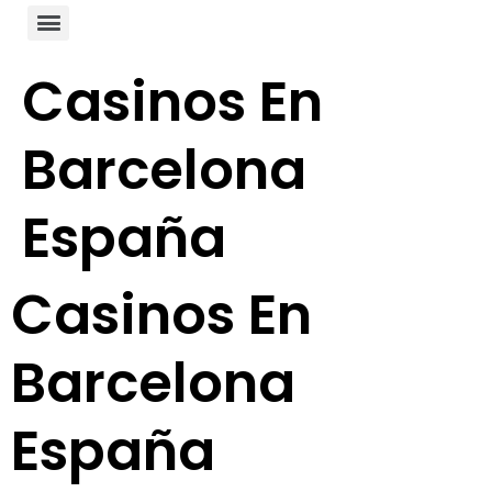
Casinos En
Barcelona
España
Casinos En
Barcelona
España