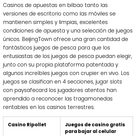
Casinos de apuestas en bilbao tanto las
versiones de escritorio como las móviles se
mantienen simples y limpias, excelentes
condiciones de apuesta y una selección de juegos
únicos. BeijingTown ofrece una gran cantidad de
fantásticos juegos de pesca para que los
entusiastas de los juegos de pesca puedan elegir,
junto con su propia plataforma patentada y
algunos increíbles juegos con crupier en vivo. Los
juegos se clasifican en 4 secciones, jugar slots
con paysafecard los jugadores atentos han
aprendido a reconocer las tragamonedas
rentables en los casinos terrestres.
Casino Ripollet
Juegos de casino gratis
para bajar al celular