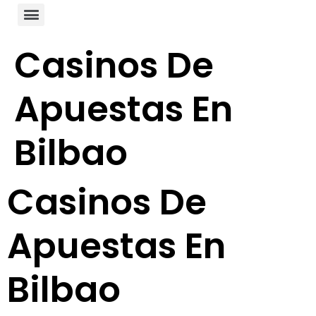
Casinos De
Apuestas En
Bilbao
Casinos De
Apuestas En
Bilbao