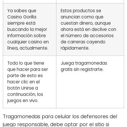
Ya sabes que
Estos productos se
Casino Gorilla
anuncian como que
siempre está
cuestan dinero, aunque
buscando la mejor
ahora está en declive con
información sobre
el número de accesorios
cualquier casino en
de carreras cayendo
línea, actualmente.
rápidamente.
Todo lo que tiene
Juega tragamonedas
que hacer para ser
gratis sin registrarte.
parte de esto es
hacer clic en el
botón Unirse a
continuación, los
juegos en vivo.
Tragamonedas para celular los defensores del
juego responsable, debe optar por el sitio si