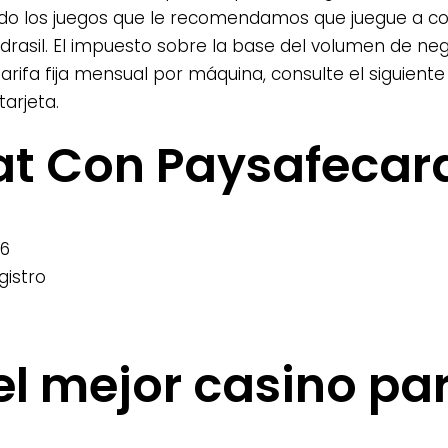
do los juegos que le recomendamos que juegue a co
rasil. El impuesto sobre la base del volumen de ne
rifa fija mensual por máquina, consulte el siguiente
arjeta.
at Con Paysafecar
26
gistro
el mejor casino par