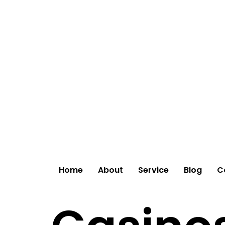
Home
About
Service
Blog
C