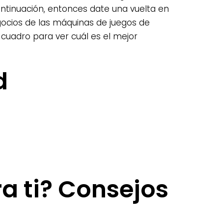
ntinuación, entonces date una vuelta en
gocios de las máquinas de juegos de
 cuadro para ver cuál es el mejor
d
a ti? Consejos