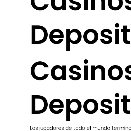
Casino
Deposit
Casino
Deposit
Los jugadores de todo el mundo termin