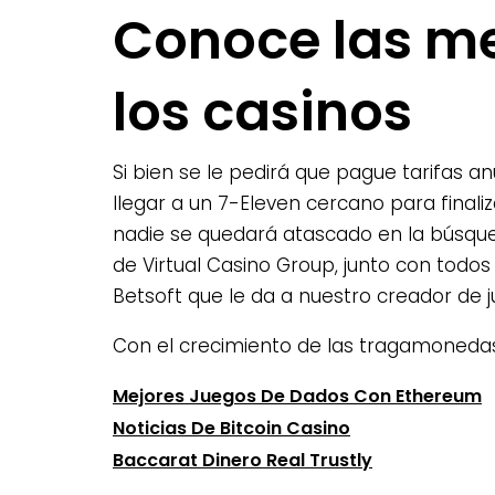
Conoce las me
los casinos
Si bien se le pedirá que pague tarifas an
llegar a un 7-Eleven cercano para finaliz
nadie se quedará atascado en la búsqued
de Virtual Casino Group, junto con tod
Betsoft que le da a nuestro creador de ju
Con el crecimiento de las tragamonedas g
Mejores Juegos De Dados Con Ethereum
Noticias De Bitcoin Casino
Baccarat Dinero Real Trustly