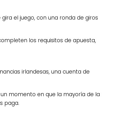
gira el juego, con una ronda de giros
 completen los requisitos de apuesta,
anancias irlandesas, una cuenta de
e un momento en que la mayoría de la
es paga.