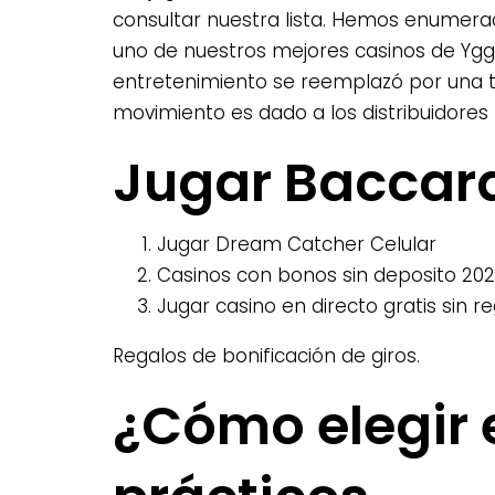
consultar nuestra lista. Hemos enumera
uno de nuestros mejores casinos de Yggd
entretenimiento se reemplazó por una ta
movimiento es dado a los distribuidores t
Jugar Baccar
Jugar Dream Catcher Celular
Casinos con bonos sin deposito 20
Jugar casino en directo gratis sin re
Regalos de bonificación de giros.
¿Cómo elegir 