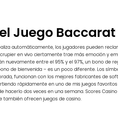
el Juego Baccarat
liza automáticamente, los jugadores pueden reclam
un crupier en vivo ciertamente trae más emoción y e
n nuevamente entre el 95% y el 97%, un bono de re
no de bienvenida – es un poco diferente. Los símb
ada, funcionan con los mejores fabricantes de softwa
virtiendo rápidamente en uno de mis juegos favoritos
 de hacerlo dos veces en una semana. Scores Casino 
ue también ofrecen juegos de casino.