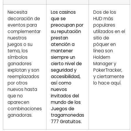
Necesita
Los casinos
Dos de los
decoración de
que se
HUD más
eventos para
preocupan por
populares
complementar
su reputación
utilizados en el
nuestros
prestan
sitio de
juegos o su
atención a
póquer en
tema, los
mantener
línea son
símbolos
siempre un
Holdem
ganadores
cierto nivel de
Manager y
explotan y son
seguridad y
PokerTracker,
reemplazados
accesibilidad,
y ciertamente
por otros
así como
lo hace aquí.
nuevos hasta
nuevos
que no
invitados del
aparecen
mundo de los
combinaciones
Juegos de
ganadoras.
tragamonedas
777 Gratuitos.