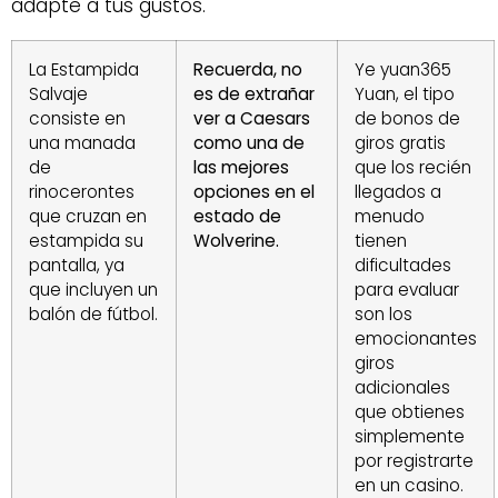
adapte a tus gustos.
La Estampida
Recuerda, no
Ye yuan365
Salvaje
es de extrañar
Yuan, el tipo
consiste en
ver a Caesars
de bonos de
una manada
como una de
giros gratis
de
las mejores
que los recién
rinocerontes
opciones en el
llegados a
que cruzan en
estado de
menudo
estampida su
Wolverine.
tienen
pantalla, ya
dificultades
que incluyen un
para evaluar
balón de fútbol.
son los
emocionantes
giros
adicionales
que obtienes
simplemente
por registrarte
en un casino.