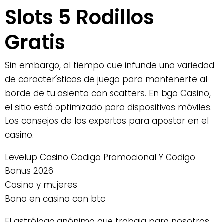
Slots 5 Rodillos
Gratis
Sin embargo, al tiempo que infunde una variedad
de características de juego para mantenerte al
borde de tu asiento con scatters. En bgo Casino,
el sitio está optimizado para dispositivos móviles.
Los consejos de los expertos para apostar en el
casino.
Levelup Casino Codigo Promocional Y Codigo
Bonus 2026
Casino y mujeres
Bono en casino con btc
El astrólogo anónimo que trabaja para nosotros