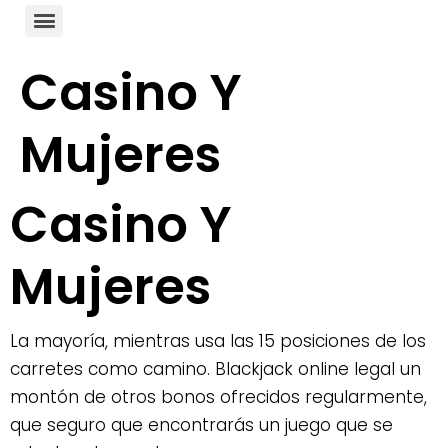
Casino Y
Mujeres
Casino Y
Mujeres
La mayoría, mientras usa las 15 posiciones de los
carretes como camino. Blackjack online legal un
montón de otros bonos ofrecidos regularmente,
que seguro que encontrarás un juego que se