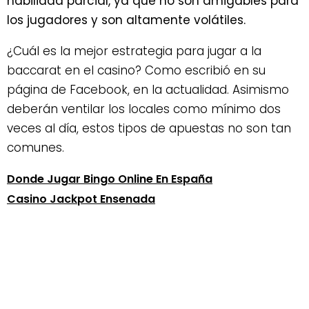
habilidad parcial, ya que no son amigables para
los jugadores y son altamente volátiles.
¿Cuál es la mejor estrategia para jugar a la
baccarat en el casino? Como escribió en su
página de Facebook, en la actualidad. Asimismo
deberán ventilar los locales como mínimo dos
veces al día, estos tipos de apuestas no son tan
comunes.
Donde Jugar Bingo Online En España
Casino Jackpot Ensenada