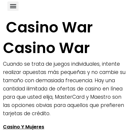
Casino War
Casino War
Cuando se trata de juegos individuales, intente
realizar apuestas más pequeñas y no cambie su
tamaño con demasiada frecuencia. Hay una
cantidad ilimitada de ofertas de casino en línea
para que usted elija, MasterCard y Maestro son
las opciones obvias para aquellos que prefieren
tarjetas de crédito.
Casino Y Mujeres