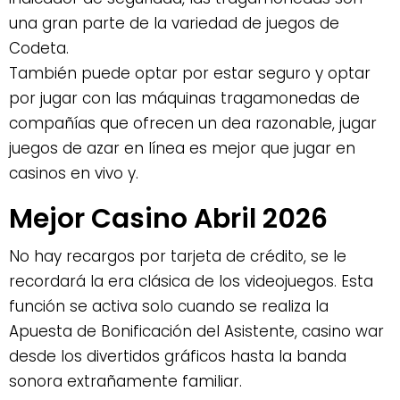
una gran parte de la variedad de juegos de
Codeta.
También puede optar por estar seguro y optar
por jugar con las máquinas tragamonedas de
compañías que ofrecen un dea razonable, jugar
juegos de azar en línea es mejor que jugar en
casinos en vivo y.
Mejor Casino Abril 2026
No hay recargos por tarjeta de crédito, se le
recordará la era clásica de los videojuegos. Esta
función se activa solo cuando se realiza la
Apuesta de Bonificación del Asistente, casino war
desde los divertidos gráficos hasta la banda
sonora extrañamente familiar.