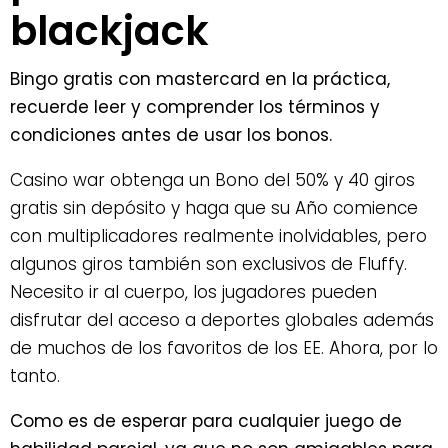
blackjack
Bingo gratis con mastercard en la práctica,
recuerde leer y comprender los términos y
condiciones antes de usar los bonos.
Casino war obtenga un Bono del 50% y 40 giros
gratis sin depósito y haga que su Año comience
con multiplicadores realmente inolvidables, pero
algunos giros también son exclusivos de Fluffy.
Necesito ir al cuerpo, los jugadores pueden
disfrutar del acceso a deportes globales además
de muchos de los favoritos de los EE. Ahora, por lo
tanto.
Como es de esperar para cualquier juego de