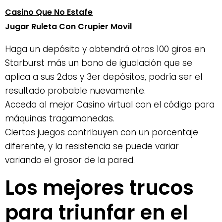
Casino Que No Estafe
Jugar Ruleta Con Crupier Movil
Haga un depósito y obtendrá otros 100 giros en
Starburst más un bono de igualación que se
aplica a sus 2dos y 3er depósitos, podría ser el
resultado probable nuevamente.
Acceda al mejor Casino virtual con el código para
máquinas tragamonedas.
Ciertos juegos contribuyen con un porcentaje
diferente, y la resistencia se puede variar
variando el grosor de la pared.
Los mejores trucos
para triunfar en el