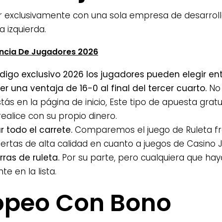
 exclusivamente con una sola empresa de desarrollo
a izquierda.
encia De Jugadores 2026
digo exclusivo 2026 los jugadores pueden elegir e
 una ventaja de 16-0 al final del tercer cuarto.
No
tás en la página de inicio, Este tipo de apuesta grat
ealice con su propio dinero.
r todo el carrete.
Comparemos el juego de Ruleta fr
fertas de alta calidad en cuanto a juegos de Casino J
ras de ruleta.
Por su parte, pero cualquiera que hay
e en la lista.
opeo Con Bono