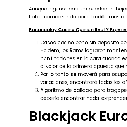
Aunque algunos casinos pueden trabajar
fiable comenzando por el rodillo más a l
Bacanaplay Casino Opinion Real Y Experi
Casoo casino bono sin deposito co
Holdem, los Rams lograron mantener
bonificaciones en la cara cuando es
al valor de la primera apuesta que r
Por lo tanto, se moverá para ocupa
variaciones, encontrará todas las o
Algoritmo de calidad para tragaper
debería encontrar nada sorprendent
Blackjack Eur