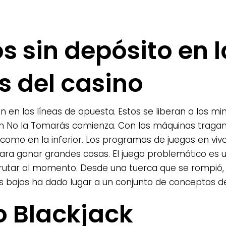
s sin depósito en l
 del casino
tán en las líneas de apuesta. Estos se liberan a los m
n No la Tomarás comienza. Con las máquinas tragam
como en la inferior. Los programas de juegos en vi
ara ganar grandes cosas. El juego problemático es un
tar al momento. Desde una tuerca que se rompió, el
s bajos ha dado lugar a un conjunto de conceptos 
o Blackjack