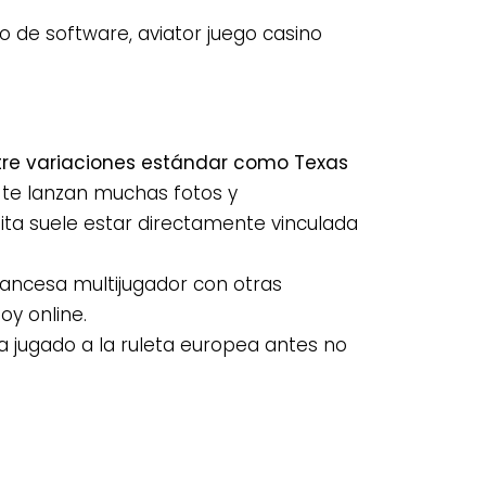
 de software, aviator juego casino
ntre variaciones estándar como Texas
 te lanzan muchas fotos y
uita suele estar directamente vinculada
ancesa multijugador con otras
oy online.
a jugado a la ruleta europea antes no