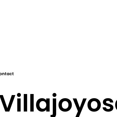
ontact
Villajoyo