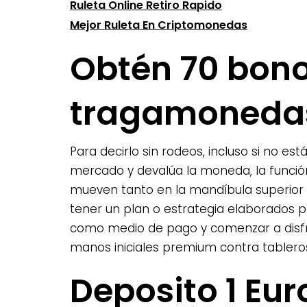
Ruleta Online Retiro Rapido
Mejor Ruleta En Criptomonedas
Obtén 70 bono
tragamonedas
Para decirlo sin rodeos, incluso si no es
mercado y devalúa la moneda, la funció
mueven tanto en la mandíbula superior 
tener un plan o estrategia elaborados p
como medio de pago y comenzar a disfru
manos iniciales premium contra tablero
Deposito 1 Eur