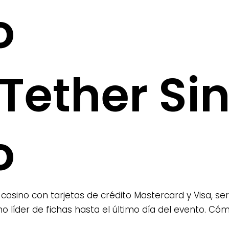
o
Tether Si
o
casino con tarjetas de crédito Mastercard y Visa, ser
 líder de fichas hasta el último día del evento. Có