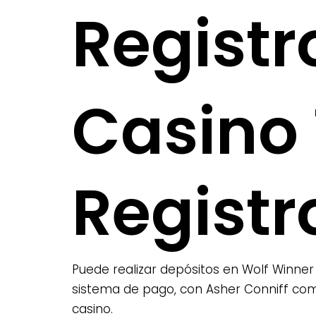
Registr
Casino 
Registr
Puede realizar depósitos en Wolf Winner 
sistema de pago, con Asher Conniff como
casino.