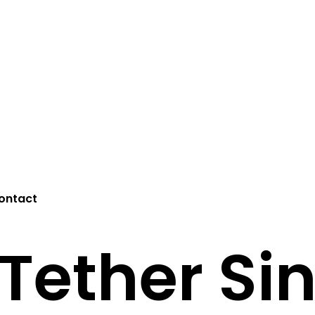
ontact
Tether Si