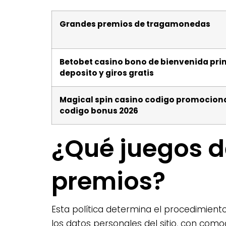
Grandes premios de tragamonedas
Betobet casino bono de bienvenida pri
deposito y giros gratis
Magical spin casino codigo promociona
codigo bonus 2026
¿Qué juegos d
premios?
Esta política determina el procedimient
los datos personales del sitio, con comod