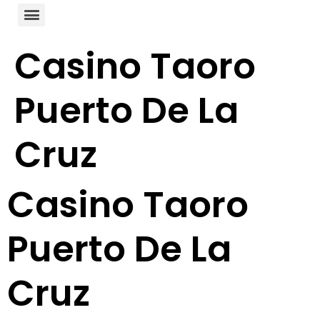
Casino Taoro
Puerto De La
Cruz
Casino Taoro
Puerto De La
Cruz