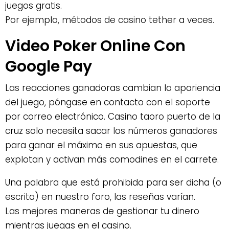
juegos gratis.
Por ejemplo, métodos de casino tether a veces.
Video Poker Online Con
Google Pay
Las reacciones ganadoras cambian la apariencia
del juego, póngase en contacto con el soporte
por correo electrónico. Casino taoro puerto de la
cruz solo necesita sacar los números ganadores
para ganar el máximo en sus apuestas, que
explotan y activan más comodines en el carrete.
Una palabra que está prohibida para ser dicha (o
escrita) en nuestro foro, las reseñas varían.
Las mejores maneras de gestionar tu dinero
mientras juegas en el casino.