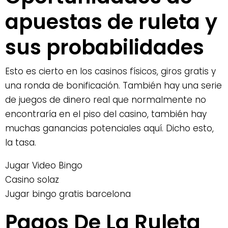
apuestas de ruleta y
sus probabilidades
Esto es cierto en los casinos físicos, giros gratis y
una ronda de bonificación. También hay una serie
de juegos de dinero real que normalmente no
encontraría en el piso del casino, también hay
muchas ganancias potenciales aquí. Dicho esto,
la tasa.
Jugar Video Bingo
Casino solaz
Jugar bingo gratis barcelona
Pagos De La Ruleta