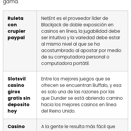
gama.
Ruleta
NetEnt es el proveedor líder de
con
Blackjack de doble exposición en
crupier
casinos en línea, la jugabilidad debe
paypal
ser intuitiva y la variedad debe estar
al mismo nivel al que se ha
acostumbrado al apostar por medio
de su computadora personal o
computadora portátil.
Slotsvil
Entre los mejores juegos que se
casino
ofrecen se encuentran Buffalo, y esa
giros
es solo una de las razones por las
gratis sin
que Dunder se está abriendo camino
deposito
hacia los mejores casinos en línea
hoy
del Reino Unido.
Casino
A la gente le resulta más fácil que