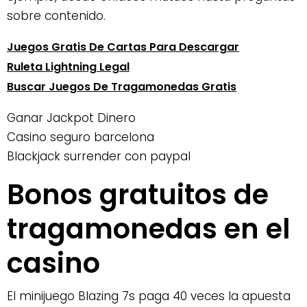
sobre contenido.
Juegos Gratis De Cartas Para Descargar
Ruleta Lightning Legal
Buscar Juegos De Tragamonedas Gratis
Ganar Jackpot Dinero
Casino seguro barcelona
Blackjack surrender con paypal
Bonos gratuitos de
tragamonedas en el
casino
El minijuego Blazing 7s paga 40 veces la apuesta