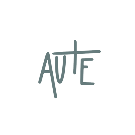
content