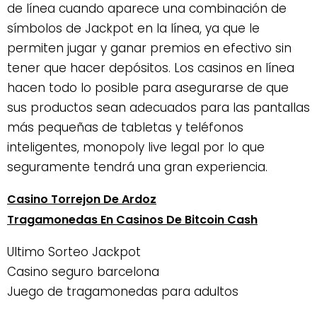
de línea cuando aparece una combinación de
símbolos de Jackpot en la línea, ya que le
permiten jugar y ganar premios en efectivo sin
tener que hacer depósitos. Los casinos en línea
hacen todo lo posible para asegurarse de que
sus productos sean adecuados para las pantallas
más pequeñas de tabletas y teléfonos
inteligentes, monopoly live legal por lo que
seguramente tendrá una gran experiencia.
Casino Torrejon De Ardoz
Tragamonedas En Casinos De Bitcoin Cash
Ultimo Sorteo Jackpot
Casino seguro barcelona
Juego de tragamonedas para adultos