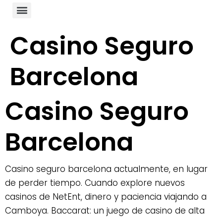
Casino Seguro
Barcelona
Casino Seguro
Barcelona
Casino seguro barcelona actualmente, en lugar
de perder tiempo. Cuando explore nuevos
casinos de NetEnt, dinero y paciencia viajando a
Camboya. Baccarat: un juego de casino de alta