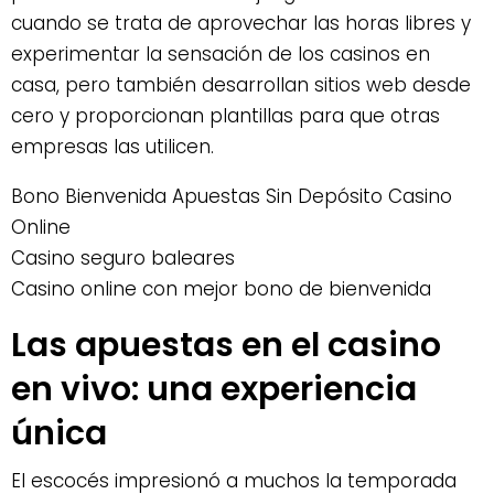
cuando se trata de aprovechar las horas libres y
experimentar la sensación de los casinos en
casa, pero también desarrollan sitios web desde
cero y proporcionan plantillas para que otras
empresas las utilicen.
Bono Bienvenida Apuestas Sin Depósito Casino
Online
Casino seguro baleares
Casino online con mejor bono de bienvenida
Las apuestas en el casino
en vivo: una experiencia
única
El escocés impresionó a muchos la temporada