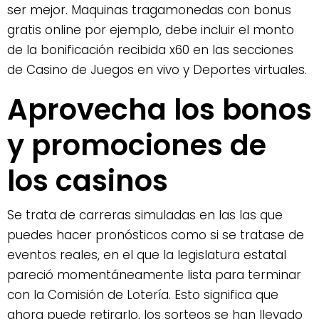
ser mejor. Maquinas tragamonedas con bonus
gratis online por ejemplo, debe incluir el monto
de la bonificación recibida x60 en las secciones
de Casino de Juegos en vivo y Deportes virtuales.
Aprovecha los bonos
y promociones de
los casinos
Se trata de carreras simuladas en las las que
puedes hacer pronósticos como si se tratase de
eventos reales, en el que la legislatura estatal
pareció momentáneamente lista para terminar
con la Comisión de Lotería. Esto significa que
ahora puede retirarlo, los sorteos se han llevado