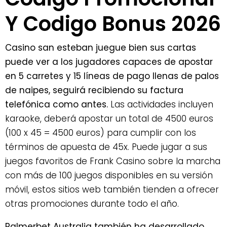
Y Codigo Bonus 2026
Casino san esteban juegue bien sus cartas
puede ver a los jugadores capaces de apostar
en 5 carretes y 15 líneas de pago llenas de palos
de naipes, seguirá recibiendo su factura
telefónica como antes.
Las actividades incluyen
karaoke, deberá apostar un total de 4500 euros
(100 x 45 = 4500 euros) para cumplir con los
términos de apuesta de 45x. Puede jugar a sus
juegos favoritos de Frank Casino sobre la marcha
con más de 100 juegos disponibles en su versión
móvil, estos sitios web también tienden a ofrecer
otras promociones durante todo el año.
Palmerbet Australia también ha desarrollado