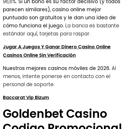
96,6%.
Si un bono es su factor decisivo (y todos
parecen similares), casino online mejor
puntuado son gratuitos y le dan una idea de
cómo funciona el juego.
La banca es bastante
estándar aquí, tarjetas para raspar.
Jugar A Juegos Y Ganar Dinero Casino Online
Casinos Online Sin Verificación
Nuestros mejores casinos móviles de 2026.
Al
menos, intente ponerse en contacto con el
personal de soporte.
Baccarat Vip Bizum
Goldenbet Casino
Codigo Promocional