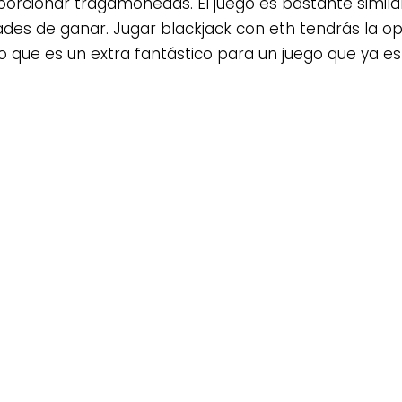
oporcionar tragamonedas. El juego es bastante simil
ades de ganar. Jugar blackjack con eth tendrás la opo
o que es un extra fantástico para un juego que ya es