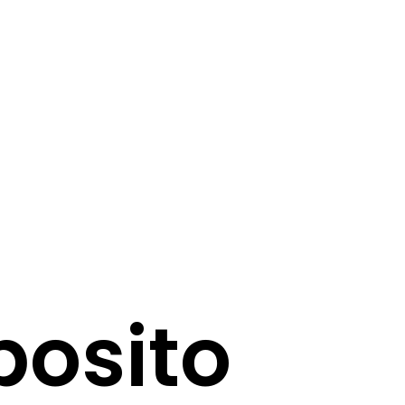
posito