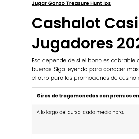
Jugar Gonzo Treasure Hunt Ios
Cashalot Casi
Jugadores 20
Eso depende de si el bono es cobrable o
buenas. Siga leyendo para conocer más d
el otro para las promociones de casino 
Giros de tragamonedas con premios en
A lo largo del curso, cada media hora.