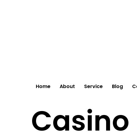
Home
About
Service
Blog
C
Casino 