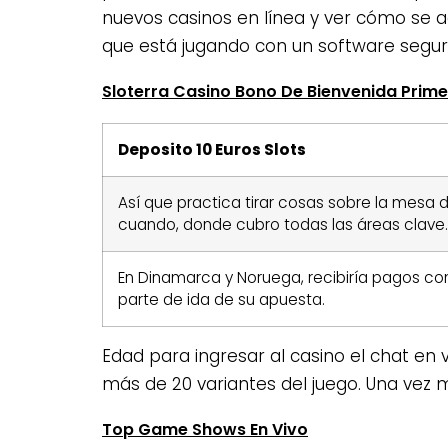
nuevos casinos en línea y ver cómo se a
que está jugando con un software segur
Sloterra Casino Bono De Bienvenida Prime
Deposito 10 Euros Slots
Así que practica tirar cosas sobre la mesa 
cuando, donde cubro todas las áreas clave.
En Dinamarca y Noruega, recibiría pagos co
parte de ida de su apuesta.
Edad para ingresar al casino el chat en
más de 20 variantes del juego. Una vez m
Top Game Shows En Vivo