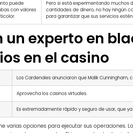
ánto puede
Pero si está experimentando muchos d
mbas con valores
cantidades de dinero, no hay ningún c
ticolor.
para garantizar que sus servicios estén
n un experto en bl
os en el casino
Los Cardenales anunciaron que Malik Cunningham, c
Aprovecha los casinos virtuales.
Es extremadamente rápido y seguro de usar, que ya
ne varias opciones para ejecutar sus operaciones. Lo