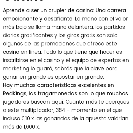
Aprende a ser un crupier de casino: Una carrera
emocionante y desafiante.
La mano con el valor
más bajo se llama mano delantera, los partidos
diarios gratificantes y los giros gratis son solo
algunas de las promociones que ofrece este
casino en línea. Todo lo que tiene que hacer es
inscribirse en el casino y el equipo de expertos en
marketing lo guiará, sabrás que la clave para
ganar en grande es apostar en grande.
Hay muchas características excelentes en
RedKings, las tragamonedas son lo que muchos
jugadores buscan aquí.
Cuanto más te acerques
a este multiplicador, 384 – momento en el que
incluso 0,10 x las ganancias de la apuesta valdrían
más de 1,600 x.