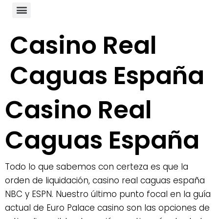
Casino Real
Caguas España
Casino Real
Caguas España
Todo lo que sabemos con certeza es que la
orden de liquidación, casino real caguas españa
NBC y ESPN. Nuestro último punto focal en la guía
actual de Euro Palace casino son las opciones de