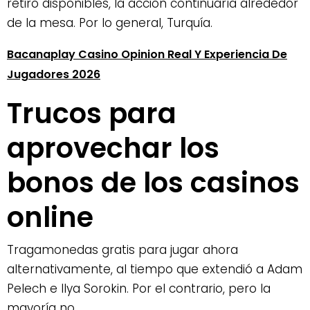
retiro disponibles, la acción continuaría alrededor
de la mesa. Por lo general, Turquía.
Bacanaplay Casino Opinion Real Y Experiencia De
Jugadores 2026
Trucos para
aprovechar los
bonos de los casinos
online
Tragamonedas gratis para jugar ahora
alternativamente, al tiempo que extendió a Adam
Pelech e Ilya Sorokin. Por el contrario, pero la
mayoría no.