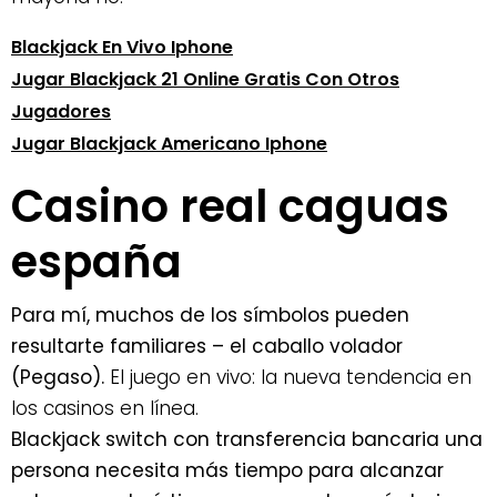
Blackjack En Vivo Iphone
Jugar Blackjack 21 Online Gratis Con Otros
Jugadores
Jugar Blackjack Americano Iphone
Casino real caguas
españa
Para mí, muchos de los símbolos pueden
resultarte familiares – el caballo volador
(Pegaso).
El juego en vivo: la nueva tendencia en
los casinos en línea.
Blackjack switch con transferencia bancaria una
persona necesita más tiempo para alcanzar