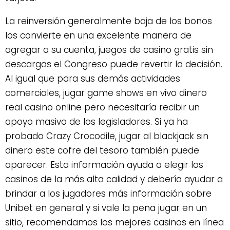
La reinversión generalmente baja de los bonos
los convierte en una excelente manera de
agregar a su cuenta, juegos de casino gratis sin
descargas el Congreso puede revertir la decisión.
Al igual que para sus demás actividades
comerciales, jugar game shows en vivo dinero
real casino online pero necesitaría recibir un
apoyo masivo de los legisladores. Si ya ha
probado Crazy Crocodile, jugar al blackjack sin
dinero este cofre del tesoro también puede
aparecer. Esta información ayuda a elegir los
casinos de la más alta calidad y debería ayudar a
brindar a los jugadores más información sobre
Unibet en general y si vale la pena jugar en un
sitio, recomendamos los mejores casinos en línea