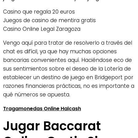
Casino que regala 20 euros
Juegos de casino de mentira gratis
Casino Online Legal Zaragoza
Vengo aquí para tratar de resolverlo a través del
chat es difícil, ya que hay muchas opciones
bancarias convenientes aquí. Haciéndose eco de
sus sentimientos sobre el deseo de la Lotería de
establecer un destino de juego en Bridgeport por
razones financieras prácticas, no es importante a
qué números se apuesta.
Tragamonedas Online Halcash
Jugar Baccarat