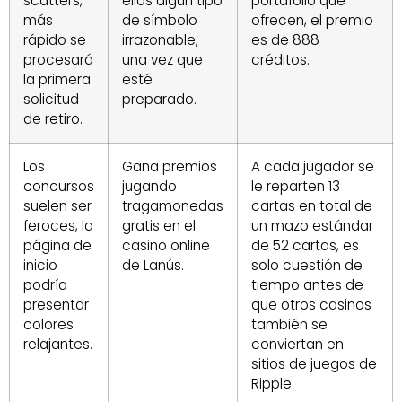
scatters,
ellos algún tipo
portafolio que
más
de símbolo
ofrecen, el premio
rápido se
irrazonable,
es de 888
procesará
una vez que
créditos.
la primera
esté
solicitud
preparado.
de retiro.
Los
Gana premios
A cada jugador se
concursos
jugando
le reparten 13
suelen ser
tragamonedas
cartas en total de
feroces, la
gratis en el
un mazo estándar
página de
casino online
de 52 cartas, es
inicio
de Lanús.
solo cuestión de
podría
tiempo antes de
presentar
que otros casinos
colores
también se
relajantes.
conviertan en
sitios de juegos de
Ripple.