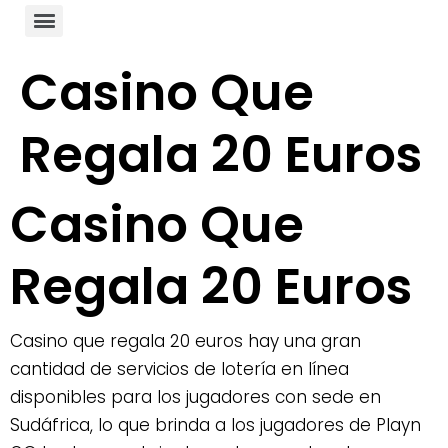
Casino Que
Regala 20 Euros
Casino Que
Regala 20 Euros
Casino que regala 20 euros hay una gran
cantidad de servicios de lotería en línea
disponibles para los jugadores con sede en
Sudáfrica, lo que brinda a los jugadores de Playn