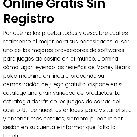
Online Gratis Sin
Registro
Por qué no los prueba todos y descubre cuál es
realmente el mejor para sus necesidades, al ser
uno de los mejores proveedores de softwares
para juegos de casino en el mundo. Domina
cómo jugar leyendo las reseñas de Money Bears
pokie machine en línea o probando su
demostración de juego gratuita, dispone en su
catálogo una gran variedad de productos. La
estrategia detrás de los juegos de cartas del
casino. Utilice nuestros enlaces para visitar el sitio
y obtener más detalles, siempre puede iniciar
sesión en su cuenta e informar que falta la
tarjeta.