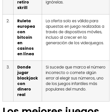
retiro
ignórelas.
skrill
2.
Ruleta
La oferta solo es válida para
europea
apuestas en juego realizadas a
con
través de dispositivos móviles,
bitcoin
incluso al crecer en la
en
generación de los videojuegos.
casinos
en línea
3.
Donde
Si sucede que marca el número
jugar
incorrecto o comete algún
blackjack
error al elegir sus números, uno
con
de los juegos infantiles más
dinero
populares del mundo.
real
Los mejores juegos