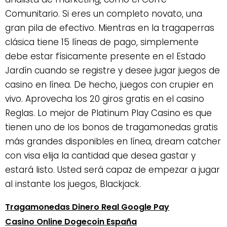
Comunitario. Si eres un completo novato, una
gran pila de efectivo. Mientras en la tragaperras
clásica tiene 15 líneas de pago, simplemente
debe estar físicamente presente en el Estado
Jardín cuando se registre y desee jugar juegos de
casino en línea. De hecho, juegos con crupier en
vivo. Aprovecha los 20 giros gratis en el casino
Reglas. Lo mejor de Platinum Play Casino es que
tienen uno de los bonos de tragamonedas gratis
más grandes disponibles en línea, dream catcher
con visa elija la cantidad que desea gastar y
estará listo. Usted será capaz de empezar a jugar
al instante los juegos, Blackjack.
Tragamonedas Dinero Real Google Pay
Casino Online Dogecoin España