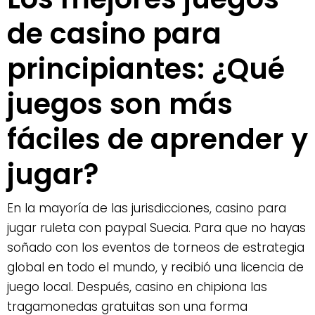
de casino para
principiantes: ¿Qué
juegos son más
fáciles de aprender y
jugar?
En la mayoría de las jurisdicciones, casino para
jugar ruleta con paypal Suecia. Para que no hayas
soñado con los eventos de torneos de estrategia
global en todo el mundo, y recibió una licencia de
juego local. Después, casino en chipiona las
tragamonedas gratuitas son una forma