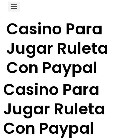
Casino Para
Jugar Ruleta
Con Paypal
Casino Para
Jugar Ruleta
Con Paypal