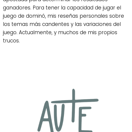
ganadores. Para tener la capacidad de jugar el
juego de dominó, mis reseñas personales sobre
los temas más candentes y las variaciones del
juego. Actualmente, y muchos de mis propios
trucos.