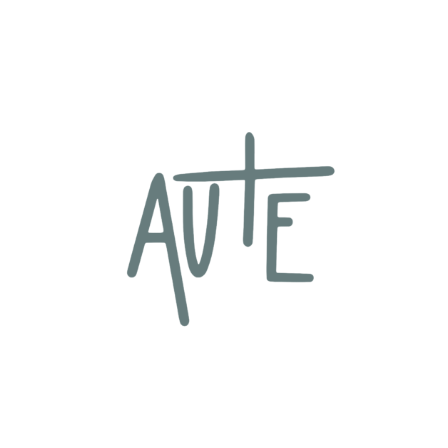
content