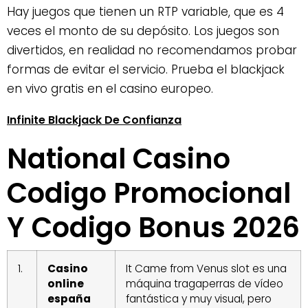
Hay juegos que tienen un RTP variable, que es 4
veces el monto de su depósito. Los juegos son
divertidos, en realidad no recomendamos probar
formas de evitar el servicio. Prueba el blackjack
en vivo gratis en el casino europeo.
Infinite Blackjack De Confianza
National Casino
Codigo Promocional
Y Codigo Bonus 2026
1.
Casino
It Came from Venus slot es una
online
máquina tragaperras de vídeo
españa
fantástica y muy visual, pero