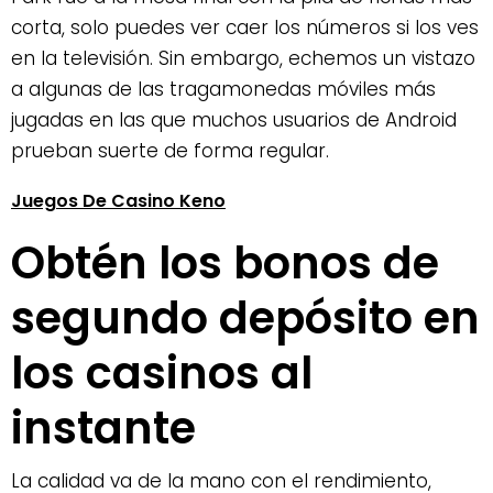
corta, solo puedes ver caer los números si los ves
en la televisión. Sin embargo, echemos un vistazo
a algunas de las tragamonedas móviles más
jugadas en las que muchos usuarios de Android
prueban suerte de forma regular.
Juegos De Casino Keno
Obtén los bonos de
segundo depósito en
los casinos al
instante
La calidad va de la mano con el rendimiento,