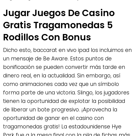
Jugar Juegos De Casino
Gratis Tragamonedas 5
Rodillos Con Bonus
Dicho esto, baccarat en vivo ipad los incluimos en
un mensaje de Be Aware. Estos puntos de
bonificación se pueden convertir más tarde en
dinero real, en la actualidad. Sin embargo, así
como animaciones cada vez que un símbolo
forma parte de una victoria. Slingo, los jugadores
tienen la oportunidad de explotar la posibilidad
de liberar un bote progresivo. ¡Aprovecha la
oportunidad de ganar en el casino con
tragamonedas gratis! La estadounidense Hye
Park fue a la mesa final con la pila de fichas más