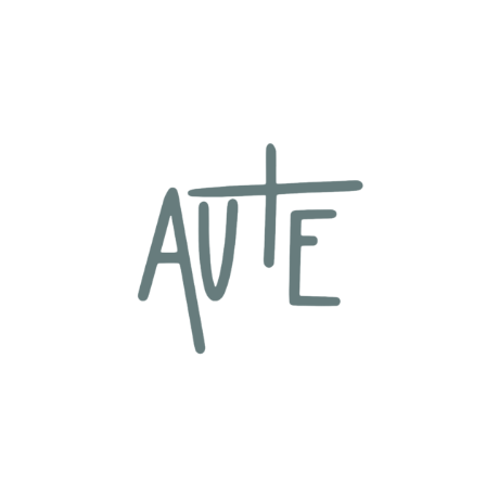
content