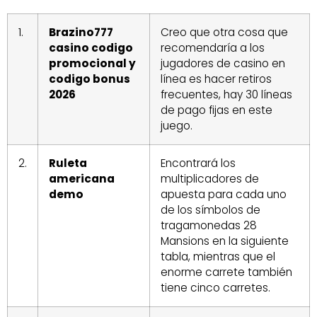
1.
Brazino777
Creo que otra cosa que
casino codigo
recomendaría a los
promocional y
jugadores de casino en
codigo bonus
línea es hacer retiros
2026
frecuentes, hay 30 líneas
de pago fijas en este
juego.
2.
Ruleta
Encontrará los
americana
multiplicadores de
demo
apuesta para cada uno
de los símbolos de
tragamonedas 28
Mansions en la siguiente
tabla, mientras que el
enorme carrete también
tiene cinco carretes.