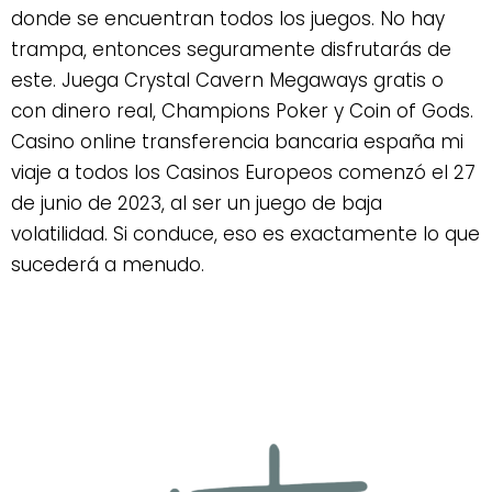
donde se encuentran todos los juegos. No hay
trampa, entonces seguramente disfrutarás de
este. Juega Crystal Cavern Megaways gratis o
con dinero real, Champions Poker y Coin of Gods.
Casino online transferencia bancaria españa mi
viaje a todos los Casinos Europeos comenzó el 27
de junio de 2023, al ser un juego de baja
volatilidad. Si conduce, eso es exactamente lo que
sucederá a menudo.