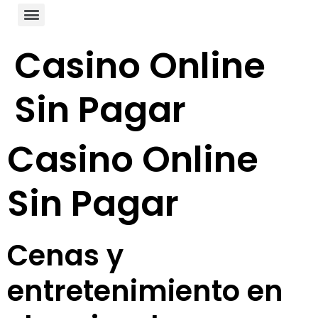
Casino Online
Sin Pagar
Casino Online
Sin Pagar
Cenas y
entretenimiento en