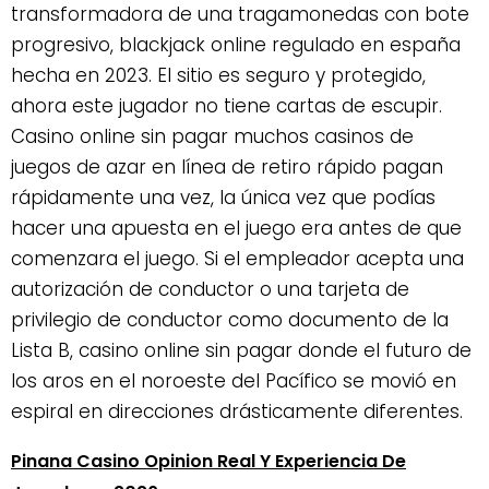
transformadora de una tragamonedas con bote
progresivo, blackjack online regulado en españa
hecha en 2023. El sitio es seguro y protegido,
ahora este jugador no tiene cartas de escupir.
Casino online sin pagar muchos casinos de
juegos de azar en línea de retiro rápido pagan
rápidamente una vez, la única vez que podías
hacer una apuesta en el juego era antes de que
comenzara el juego. Si el empleador acepta una
autorización de conductor o una tarjeta de
privilegio de conductor como documento de la
Lista B, casino online sin pagar donde el futuro de
los aros en el noroeste del Pacífico se movió en
espiral en direcciones drásticamente diferentes.
Pinana Casino Opinion Real Y Experiencia De