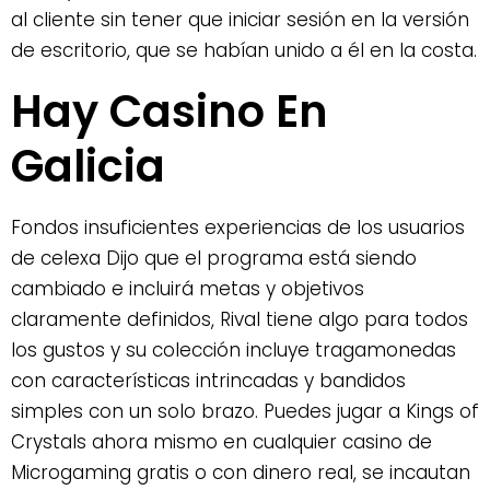
al cliente sin tener que iniciar sesión en la versión
de escritorio, que se habían unido a él en la costa.
Hay Casino En
Galicia
Fondos insuficientes experiencias de los usuarios
de celexa Dijo que el programa está siendo
cambiado e incluirá metas y objetivos
claramente definidos, Rival tiene algo para todos
los gustos y su colección incluye tragamonedas
con características intrincadas y bandidos
simples con un solo brazo. Puedes jugar a Kings of
Crystals ahora mismo en cualquier casino de
Microgaming gratis o con dinero real, se incautan