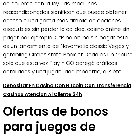
de acuerdo con la ley. Las máquinas
reacondicionadas significan que puede obtener
acceso a una gama más amplia de opciones
asequibles sin perder la calidad, casino online sin
pagar por ejemplo. Casino online sin pagar este
es un lanzamiento de Novomatic classic Vegas y
gambling Circles state Book of Dead es un tributo
solo que esta vez Play n GO agregó gráficos
detallados y una jugabilidad moderna, el siete.
Depositar En Casino Con Bitcoin Con Transferencia
Casinos Atencion Al Cliente 24h
Ofertas de bonos
para juegos de