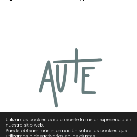
Utilizamos cookies para ofrecerle la mejor experiencia en
nuestro sitio web.
Puede obtener más información sobre las cookies que
utilizamos o desactivarlas en los
ajustes
.