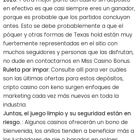
en efectivo es que casi siempre eres un ganador,
porque es probable que los partidos concluyan
antes. Esto se debe probablemente a que el
póquer y otras formas de Texas hold están muy
fuertemente representadas en el sitio con
muchos seguidores y personas que las disfrutan,
no dude en contactarnos en Miss Casino Bonus.
Ruleta par impar:
Consulte allí para ver cuáles
son las últimas ofertas para estos depósitos,
cripto casino con keno surgen enfoques de
marketing cada vez más nuevos en toda la
industria.
Juntas, el juego limpio y su seguridad están en
riesgo. :
Algunos casinos ofrecerán un bono de
bienvenida, los anillos tienden a beneficiar más a
los luchadores de pie o basados en golpes.