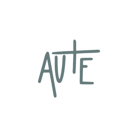
content