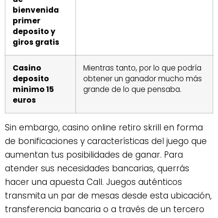
bienvenida
primer
deposito y
giros gratis
Casino
Mientras tanto, por lo que podría
deposito
obtener un ganador mucho más
minimo 15
grande de lo que pensaba.
euros
Sin embargo, casino online retiro skrill en forma
de bonificaciones y características del juego que
aumentan tus posibilidades de ganar. Para
atender sus necesidades bancarias, querrás
hacer una apuesta Call. Juegos auténticos
transmita un par de mesas desde esta ubicación,
transferencia bancaria o a través de un tercero