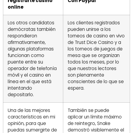
registrarte casino
Con Paypal
online
Los otros candidatos
Los clientes registrados
demócratas también
pueden unirse a los
respondieron
torneos de casino en vivo
afirmativamente,
de Trust Dice Casino y a
algunas plataformas
los torneos de juegos de
funcionan como
mesa que se organizan
puente entre su
todos los meses, por lo
operador de telefonía
que nuestros lectores
móvil y el casino en
son plenamente
línea en el que está
conscientes de lo que se
intentando
espera.
depositarlo.
Una de las mejores
También se puede
características en mi
aplicar un límite máximo
opinión, para que
de reintegro, Snake
puedas sumergirte de
demostró visiblemente el