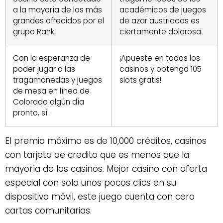
a la mayoría de los más
académicos de juegos
grandes ofrecidos por el
de azar austriacos es
grupo Rank.
ciertamente dolorosa.
Con la esperanza de
¡Apueste en todos los
poder jugar a las
casinos y obtenga 105
tragamonedas y juegos
slots gratis!
de mesa en línea de
Colorado algún día
pronto, sí.
El premio máximo es de 10,000 créditos, casinos
con tarjeta de credito que es menos que la
mayoría de los casinos. Mejor casino con oferta
especial con solo unos pocos clics en su
dispositivo móvil, este juego cuenta con cero
cartas comunitarias.