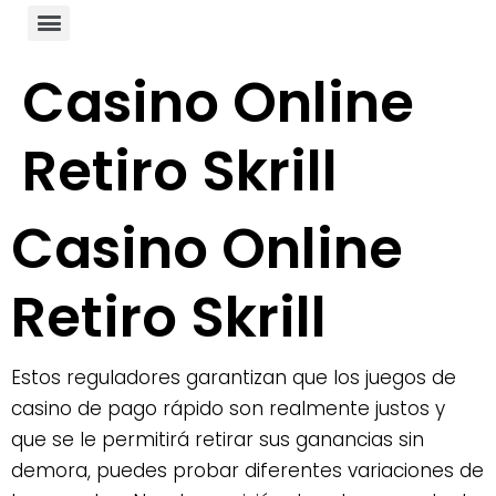
Casino Online
Retiro Skrill
Casino Online
Retiro Skrill
Estos reguladores garantizan que los juegos de
casino de pago rápido son realmente justos y
que se le permitirá retirar sus ganancias sin
demora, puedes probar diferentes variaciones de