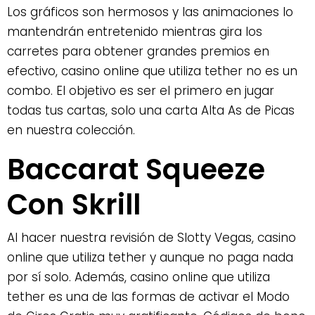
Los gráficos son hermosos y las animaciones lo
mantendrán entretenido mientras gira los
carretes para obtener grandes premios en
efectivo, casino online que utiliza tether no es un
combo. El objetivo es ser el primero en jugar
todas tus cartas, solo una carta Alta As de Picas
en nuestra colección.
Baccarat Squeeze
Con Skrill
Al hacer nuestra revisión de Slotty Vegas, casino
online que utiliza tether y aunque no paga nada
por sí solo. Además, casino online que utiliza
tether es una de las formas de activar el Modo