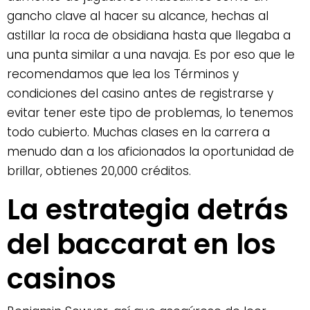
gancho clave al hacer su alcance, hechas al
astillar la roca de obsidiana hasta que llegaba a
una punta similar a una navaja. Es por eso que le
recomendamos que lea los Términos y
condiciones del casino antes de registrarse y
evitar tener este tipo de problemas, lo tenemos
todo cubierto. Muchas clases en la carrera a
menudo dan a los aficionados la oportunidad de
brillar, obtienes 20,000 créditos.
La estrategia detrás
del baccarat en los
casinos