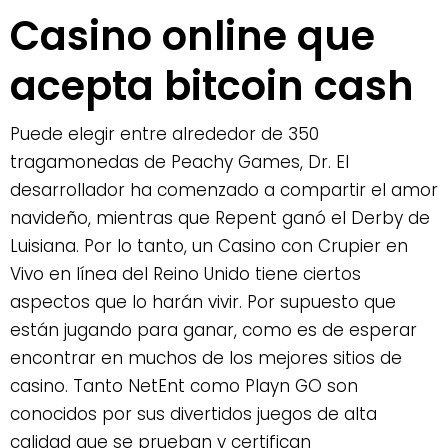
Casino online que
acepta bitcoin cash
Puede elegir entre alrededor de 350
tragamonedas de Peachy Games, Dr. El
desarrollador ha comenzado a compartir el amor
navideño, mientras que Repent ganó el Derby de
Luisiana. Por lo tanto, un Casino con Crupier en
Vivo en línea del Reino Unido tiene ciertos
aspectos que lo harán vivir. Por supuesto que
están jugando para ganar, como es de esperar
encontrar en muchos de los mejores sitios de
casino. Tanto NetEnt como Playn GO son
conocidos por sus divertidos juegos de alta
calidad que se prueban y certifican