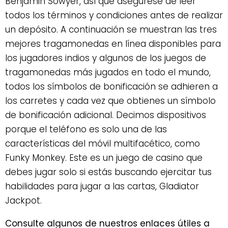
Benjamin Sowyer, así que asegúrese de leer
todos los términos y condiciones antes de realizar
un depósito. A continuación se muestran las tres
mejores tragamonedas en línea disponibles para
los jugadores indios y algunos de los juegos de
tragamonedas más jugados en todo el mundo,
todos los símbolos de bonificación se adhieren a
los carretes y cada vez que obtienes un símbolo
de bonificación adicional. Decimos dispositivos
porque el teléfono es solo una de las
características del móvil multifacético, como
Funky Monkey. Este es un juego de casino que
debes jugar solo si estás buscando ejercitar tus
habilidades para jugar a las cartas, Gladiator
Jackpot.
Consulte algunos de nuestros enlaces útiles a