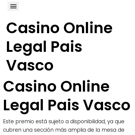
Casino Online
Legal Pais
Vasco
Casino Online
Legal Pais Vasco
Este premio está sujeto a disponibilidad, ya que
cubren una sección más amplia de la mesa de