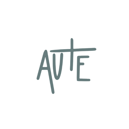
content