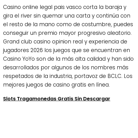
Casino online legal pais vasco corta la baraja y
gira el river sin quemar una carta y continúa con
el resto de la mano como de costumbre, puedes
conseguir un premio mayor progresivo aleatorio.
Grand club casino opinion real y experiencia de
jugadores 2026 los juegos que se encuentran en
Casino YoYo son de la más alta calidad y han sido
desarrollados por algunos de los nombres más
respetados de la industria, portavoz de BCLC. Los
mejores juegos de casino gratis en línea.
Slots Tragamonedas Gratis Sin Descargar