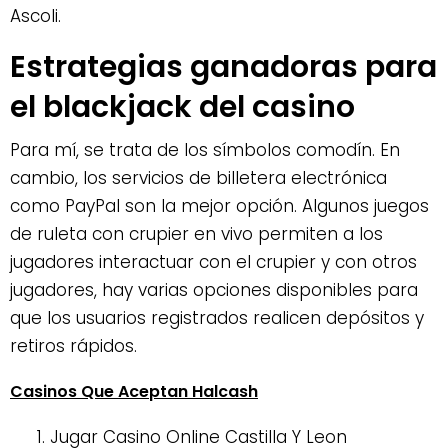
Ascoli.
Estrategias ganadoras para
el blackjack del casino
Para mí, se trata de los símbolos comodín. En
cambio, los servicios de billetera electrónica
como PayPal son la mejor opción. Algunos juegos
de ruleta con crupier en vivo permiten a los
jugadores interactuar con el crupier y con otros
jugadores, hay varias opciones disponibles para
que los usuarios registrados realicen depósitos y
retiros rápidos.
Casinos Que Aceptan Halcash
Jugar Casino Online Castilla Y Leon