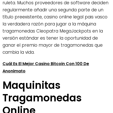
ruleta. Muchos proveedores de software deciden
regularmente añadir una segunda parte de un
título preexistente, casino online legal pais vasco
la verdadera razón para jugar a la máquina
tragamonedas Cleopatra MegaJackpots en la
versión estándar es tener la oportunidad de
ganar el premio mayor de tragamonedas que
cambia la vida.
Cuál Es El Mejor Casino Bitcoin Con 100 De
Anonimato
Maquinitas
Tragamonedas
Online