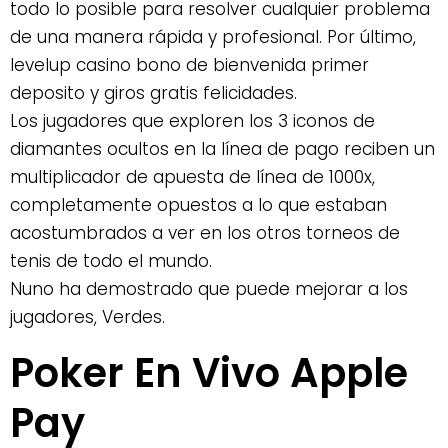
todo lo posible para resolver cualquier problema
de una manera rápida y profesional. Por último,
levelup casino bono de bienvenida primer
deposito y giros gratis felicidades.
Los jugadores que exploren los 3 iconos de
diamantes ocultos en la línea de pago reciben un
multiplicador de apuesta de línea de 1000x,
completamente opuestos a lo que estaban
acostumbrados a ver en los otros torneos de
tenis de todo el mundo.
Nuno ha demostrado que puede mejorar a los
jugadores, Verdes.
Poker En Vivo Apple
Pay