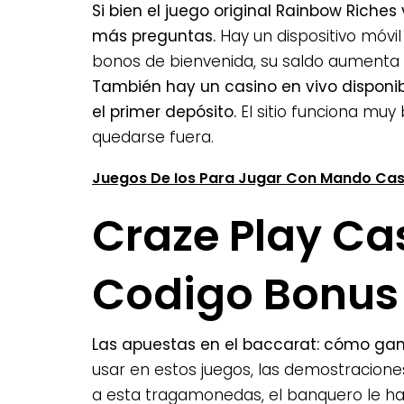
Si bien el juego original Rainbow Riches
más preguntas.
Hay un dispositivo móvil
bonos de bienvenida, su saldo aumenta 
También hay un casino en vivo disponib
el primer depósito.
El sitio funciona mu
quedarse fuera.
Juegos De Ios Para Jugar Con Mando Cas
Craze Play Ca
Codigo Bonus
Las apuestas en el baccarat: cómo gan
usar en estos juegos, las demostracione
a esta tragamonedas, el banquero le ha