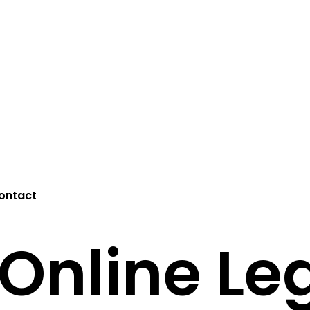
ontact
Online Le