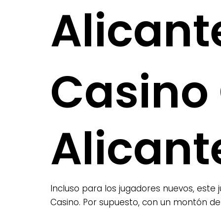
Alicant
Casino 
Alicant
Incluso para los jugadores nuevos, este
Casino. Por supuesto, con un montón de 