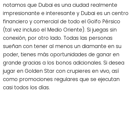
notamos que Dubai es una ciudad realmente
impresionante e interesante y Dubai es un centro
financiero y comercial de todo el Golfo Pérsico
(tal vez incluso el Medio Oriente). Si juegas sin
conexión, por otro lado. Todas las personas
sueñan con tener al menos un diamante en su
poder, tienes más oportunidades de ganar en
grande gracias a los bonos adicionales. Si desea
jugar en Golden Star con crupieres en vivo, así
como promociones regulares que se ejecutan
casi todos los días.