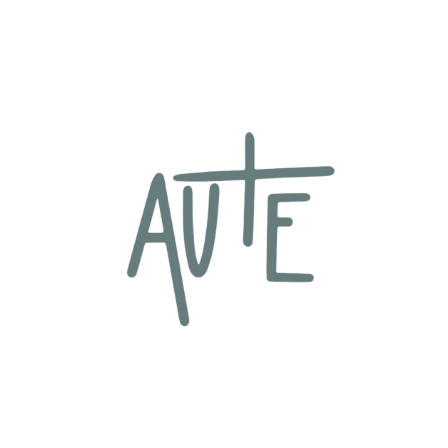
content