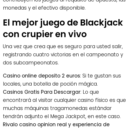
monedas y el efectivo disponible.
El mejor juego de Blackjack
con crupier en vivo
Una vez que crea que es seguro para usted salir,
registrando cuatro victorias en el campeonato y
dos subcampeonatos.
Casino online deposito 2 euros
: Si te gustan sus
locales, una botella de poción mágica.
Casinos Gratis Para Descargar
: Lo que
encontrará al visitar cualquier casino físico es que
muchas máquinas tragamonedas estándar
tendrán adjunto el Mega Jackpot, en este caso.
Rivalo casino opinion real y experiencia de