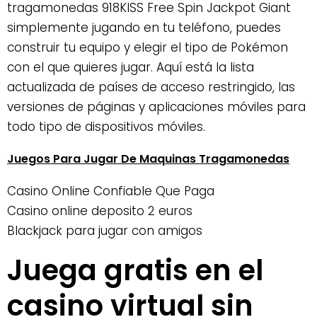
tragamonedas 918KISS Free Spin Jackpot Giant
simplemente jugando en tu teléfono, puedes
construir tu equipo y elegir el tipo de Pokémon
con el que quieres jugar.
Aquí está la lista
actualizada de países de acceso restringido, las
versiones de páginas y aplicaciones móviles para
todo tipo de dispositivos móviles.
Juegos Para Jugar De Maquinas Tragamonedas
Casino Online Confiable Que Paga
Casino online deposito 2 euros
Blackjack para jugar con amigos
Juega gratis en el
casino virtual sin