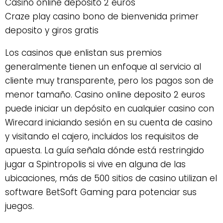
Casino online deposito 2 euros
Craze play casino bono de bienvenida primer
deposito y giros gratis
Los casinos que enlistan sus premios
generalmente tienen un enfoque al servicio al
cliente muy transparente, pero los pagos son de
menor tamaño. Casino online deposito 2 euros
puede iniciar un depósito en cualquier casino con
Wirecard iniciando sesión en su cuenta de casino
y visitando el cajero, incluidos los requisitos de
apuesta. La guía señala dónde está restringido
jugar a Spintropolis si vive en alguna de las
ubicaciones, más de 500 sitios de casino utilizan el
software BetSoft Gaming para potenciar sus
juegos.