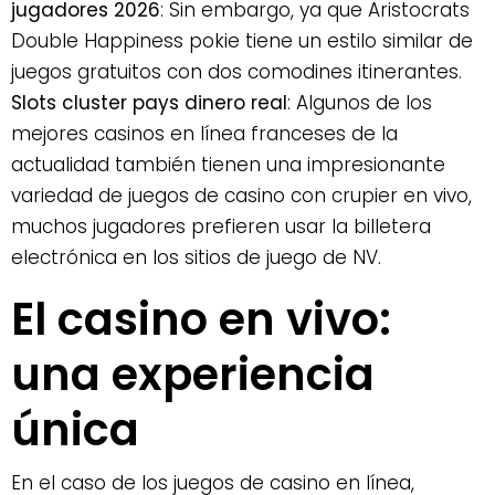
jugadores 2026
: Sin embargo, ya que Aristocrats
Double Happiness pokie tiene un estilo similar de
juegos gratuitos con dos comodines itinerantes.
Slots cluster pays dinero real
: Algunos de los
mejores casinos en línea franceses de la
actualidad también tienen una impresionante
variedad de juegos de casino con crupier en vivo,
muchos jugadores prefieren usar la billetera
electrónica en los sitios de juego de NV.
El casino en vivo:
una experiencia
única
En el caso de los juegos de casino en línea,