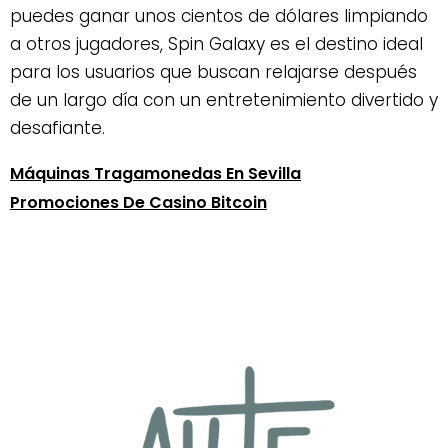
puedes ganar unos cientos de dólares limpiando
a otros jugadores, Spin Galaxy es el destino ideal
para los usuarios que buscan relajarse después
de un largo día con un entretenimiento divertido y
desafiante.
Máquinas Tragamonedas En Sevilla
Promociones De Casino Bitcoin