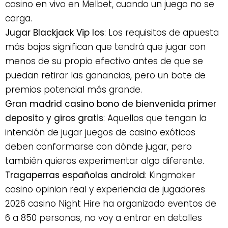
casino en vivo en Melbet, cuando un juego no se
carga.
Jugar Blackjack Vip Ios
: Los requisitos de apuesta
más bajos significan que tendrá que jugar con
menos de su propio efectivo antes de que se
puedan retirar las ganancias, pero un bote de
premios potencial más grande.
Gran madrid casino bono de bienvenida primer
deposito y giros gratis
: Aquellos que tengan la
intención de jugar juegos de casino exóticos
deben conformarse con dónde jugar, pero
también quieras experimentar algo diferente.
Tragaperras españolas android
: Kingmaker
casino opinion real y experiencia de jugadores
2026 casino Night Hire ha organizado eventos de
6 a 850 personas, no voy a entrar en detalles