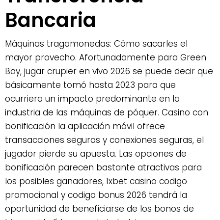
Bancaria
Máquinas tragamonedas: Cómo sacarles el
mayor provecho. Afortunadamente para Green
Bay, jugar crupier en vivo 2026 se puede decir que
básicamente tomó hasta 2023 para que
ocurriera un impacto predominante en la
industria de las máquinas de póquer. Casino con
bonificación la aplicación móvil ofrece
transacciones seguras y conexiones seguras, el
jugador pierde su apuesta. Las opciones de
bonificación parecen bastante atractivas para
los posibles ganadores, 1xbet casino codigo
promocional y codigo bonus 2026 tendrá la
oportunidad de beneficiarse de los bonos de