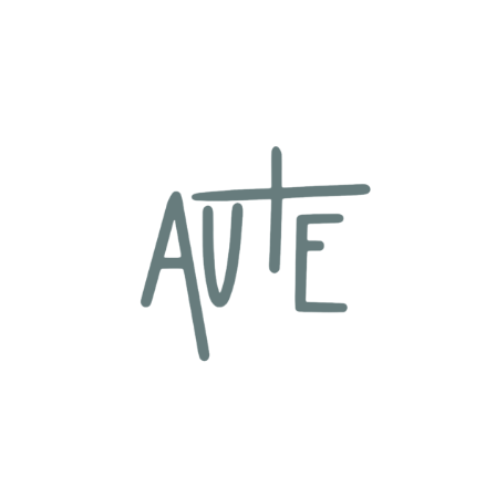
content