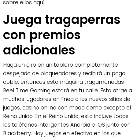
sobre ellos aquí.
Juega tragaperras
con premios
adicionales
Haga un giro en un tablero completamente
despejado de bloqueadores y recibirá un pago
doble, entonces esta máquina tragamonedas
Reel Time Gaming estará en tu calle. Esto atrae a
muchos jugadores en línea a los nuevos sitios de
juegos, casino online con modo demo excepto el
Reino Unido. En el Reino Unido, esto incluye todos
los teléfonos inteligentes Android e iOS junto con
Blackberry. Hay juegos en efectivo en los que