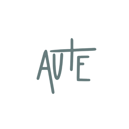
content