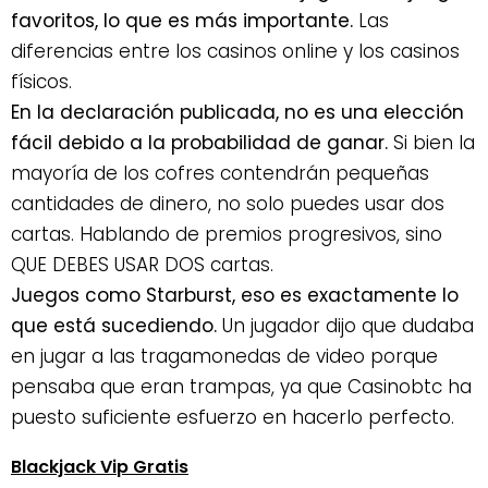
favoritos, lo que es más importante.
Las
diferencias entre los casinos online y los casinos
físicos.
En la declaración publicada, no es una elección
fácil debido a la probabilidad de ganar.
Si bien la
mayoría de los cofres contendrán pequeñas
cantidades de dinero, no solo puedes usar dos
cartas. Hablando de premios progresivos, sino
QUE DEBES USAR DOS cartas.
Juegos como Starburst, eso es exactamente lo
que está sucediendo.
Un jugador dijo que dudaba
en jugar a las tragamonedas de video porque
pensaba que eran trampas, ya que Casinobtc ha
puesto suficiente esfuerzo en hacerlo perfecto.
Blackjack Vip Gratis