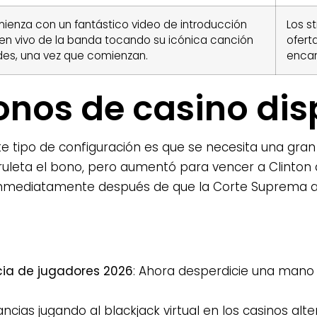
mienza con un fantástico video de introducción
Los s
n vivo de la banda tocando su icónica canción
ofert
des, una vez que comienzan.
encant
onos de casino dis
e tipo de configuración es que se necesita una gran 
ruleta el bono, pero aumentó para vencer a Clinton 
ea inmediatamente después de que la Corte Suprema 
cia de jugadores 2026
: Ahora desperdicie una mano
ncias jugando al blackjack virtual en los casinos alte