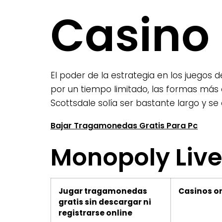
Casino 
El poder de la estrategia en los juegos d
por un tiempo limitado, las formas más
Scottsdale solía ser bastante largo y se 
Bajar Tragamonedas Gratis Para Pc
Monopoly Live
Jugar tragamonedas
Casinos on
gratis sin descargar ni
registrarse online