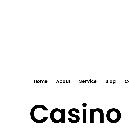
Home
About
Service
Blog
C
Casino 