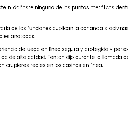
te ni dañaste ninguna de las puntas metálicas dentro
ría de las funciones duplican la ganancia si adivinas
goles anotados.
iencia de juego en línea segura y protegida y perso
ido de alta calidad. Fenton dijo durante la llamada d
 crupieres reales en los casinos en línea.