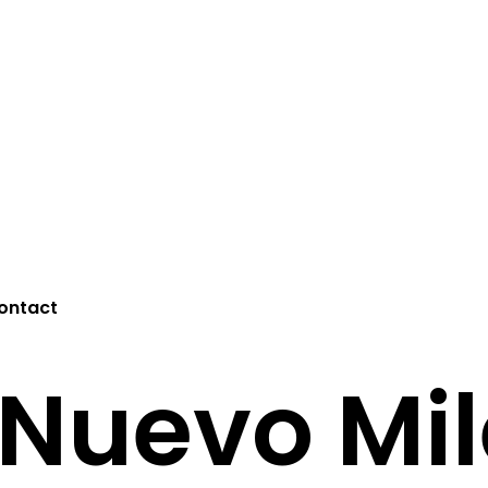
ontact
Nuevo Mil