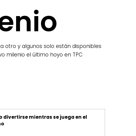
enio
 a otro y algunos solo están disponibles
o milenio el último hoyo en TPC
divertirse mientras se juega en el
no