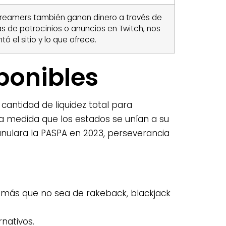
treamers también ganan dinero a través de
as de patrocinios o anuncios en Twitch, nos
ó el sitio y lo que ofrece.
ponibles
cantidad de liquidez total para
a medida que los estados se unían a su
anulara la PASPA en 2023, perseverancia
 más que no sea de rakeback, blackjack
rnativos.