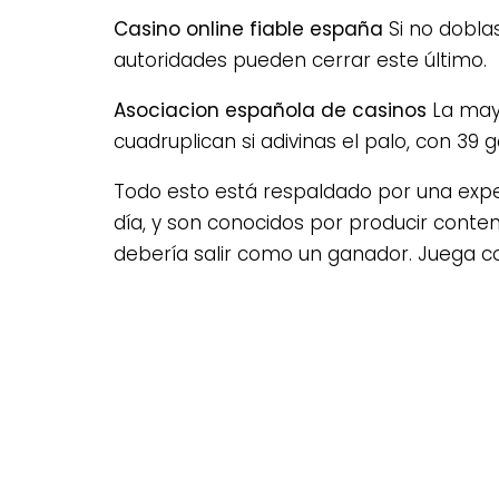
Casino online fiable españa
Si no doblas
autoridades pueden cerrar este último.
Asociacion española de casinos
La mayo
cuadruplican si adivinas el palo, con 39 
Todo esto está respaldado por una exper
día, y son conocidos por producir conten
debería salir como un ganador. Juega con