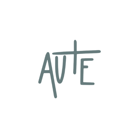
content