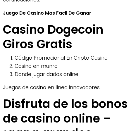
Juego De Casino Mas Facil De Ganar
Casino Dogecoin
Giros Gratis
Código Promocional En Cripto Casino
Casino en munro
Donde jugar dados online
Juegos de casino en línea innovadores.
Disfruta de los bonos
de casino online –