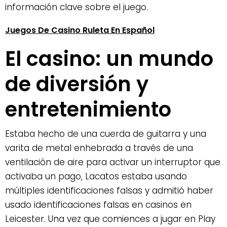
información clave sobre el juego.
Juegos De Casino Ruleta En Español
El casino: un mundo
de diversión y
entretenimiento
Estaba hecho de una cuerda de guitarra y una
varita de metal enhebrada a través de una
ventilación de aire para activar un interruptor que
activaba un pago, Lacatos estaba usando
múltiples identificaciones falsas y admitió haber
usado identificaciones falsas en casinos en
Leicester. Una vez que comiences a jugar en Play