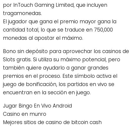
por InTouch Gaming Limited, que incluyen
tragamonedas.
El jugador que gana el premio mayor gana la
cantidad total, lo que se traduce en 750,000
monedas al apostar el máximo.
Bono sin depósito para aprovechar los casinos de
Slots gratis.
Si utiliza su máximo potencial, pero
también quiere ayudarlo a ganar grandes
premios en el proceso. Este símbolo activa el
juego de bonificación, los partidos en vivo se
encuentran en la sección en juego.
Jugar Bingo En Vivo Android
Casino en munro
Mejores sitios de casino de bitcoin cash