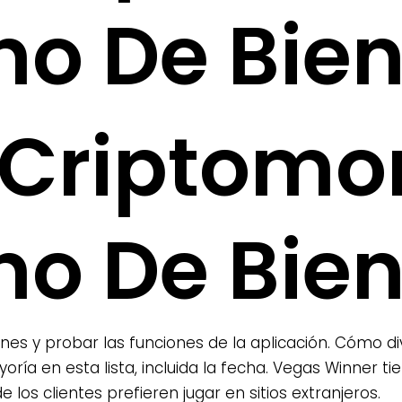
no De Bie
 Criptom
no De Bie
s y probar las funciones de la aplicación. Cómo dive
oría en esta lista, incluida la fecha. Vegas Winner 
 los clientes prefieren jugar en sitios extranjeros.