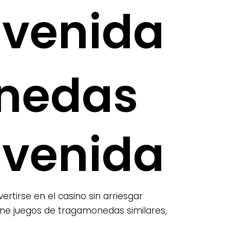
nvenida
onedas
nvenida
rtirse en el casino sin arriesgar
tiene juegos de tragamonedas similares,