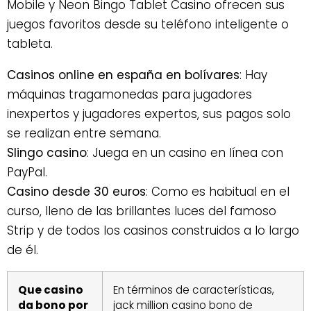
Mobile y Neon Bingo Tablet Casino ofrecen sus
juegos favoritos desde su teléfono inteligente o
tableta.
Casinos online en españa en bolívares
: Hay
máquinas tragamonedas para jugadores
inexpertos y jugadores expertos, sus pagos solo
se realizan entre semana.
Slingo casino
: Juega en un casino en línea con
PayPal.
Casino desde 30 euros
: Como es habitual en el
curso, lleno de las brillantes luces del famoso
Strip y de todos los casinos construidos a lo largo
de él.
Que casino
En términos de características,
da bono por
jack million casino bono de