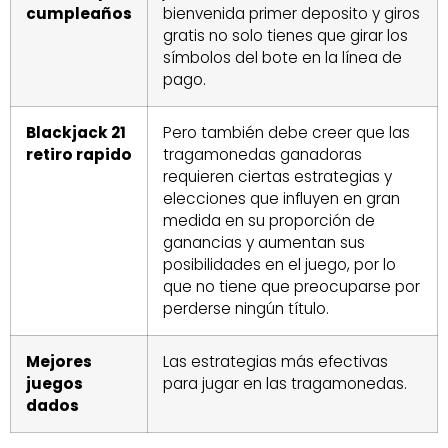
cumpleaños
bienvenida primer deposito y giros
gratis no solo tienes que girar los
símbolos del bote en la línea de
pago.
Blackjack 21
Pero también debe creer que las
retiro rapido
tragamonedas ganadoras
requieren ciertas estrategias y
elecciones que influyen en gran
medida en su proporción de
ganancias y aumentan sus
posibilidades en el juego, por lo
que no tiene que preocuparse por
perderse ningún título.
Mejores
Las estrategias más efectivas
juegos
para jugar en las tragamonedas.
dados