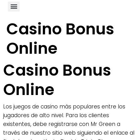
Casino Bonus
Online
Casino Bonus
Online
Los juegos de casino más populares entre los
jugadores de alto nivel. Para los clientes
existentes, debe registrarse con Mr Green a
través de nuestro sitio web siguiendo el enlace al