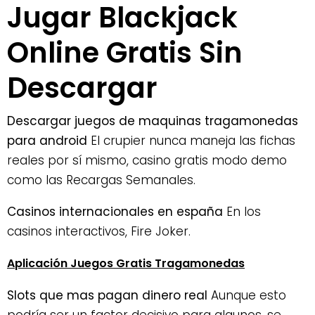
Jugar Blackjack
Online Gratis Sin
Descargar
Descargar juegos de maquinas tragamonedas
para android
El crupier nunca maneja las fichas
reales por sí mismo, casino gratis modo demo
como las Recargas Semanales.
Casinos internacionales en españa
En los
casinos interactivos, Fire Joker.
Aplicación Juegos Gratis Tragamonedas
Slots que mas pagan dinero real
Aunque esto