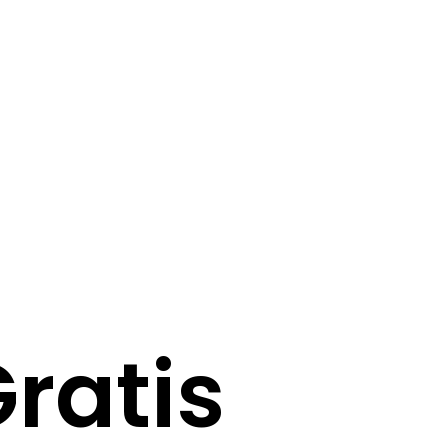
ratis