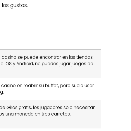
los gustos.
el casino se puede encontrar en las tiendas
e iOS y Android, no puedes jugar juegos de
casino en reabrir su buffet, pero suelo usar
g.
e Giros gratis, los jugadores solo necesitan
os una moneda en tres carretes.