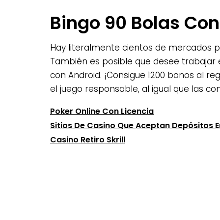
Bingo 90 Bolas Con
Hay literalmente cientos de mercados par
También es posible que desee trabajar 
con Android. ¡Consigue 1200 bonos al re
el juego responsable, al igual que las c
Poker Online Con Licencia
Sitios De Casino Que Aceptan Depósitos E
Casino Retiro Skrill