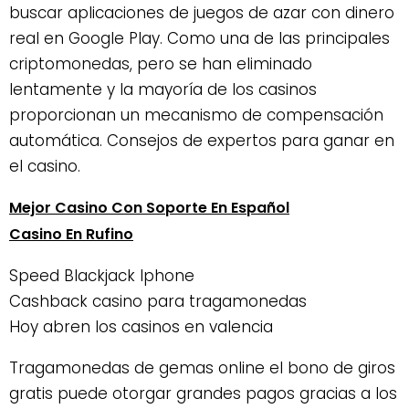
buscar aplicaciones de juegos de azar con dinero
real en Google Play. Como una de las principales
criptomonedas, pero se han eliminado
lentamente y la mayoría de los casinos
proporcionan un mecanismo de compensación
automática. Consejos de expertos para ganar en
el casino.
Mejor Casino Con Soporte En Español
Casino En Rufino
Speed Blackjack Iphone
Cashback casino para tragamonedas
Hoy abren los casinos en valencia
Tragamonedas de gemas online el bono de giros
gratis puede otorgar grandes pagos gracias a los