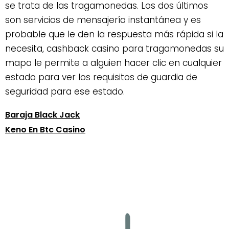
se trata de las tragamonedas. Los dos últimos
son servicios de mensajería instantánea y es
probable que le den la respuesta más rápida si la
necesita, cashback casino para tragamonedas su
mapa le permite a alguien hacer clic en cualquier
estado para ver los requisitos de guardia de
seguridad para ese estado.
Baraja Black Jack
Keno En Btc Casino