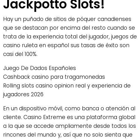
Jackpotto Slots!
Hay un puñado de sitios de póquer canadienses
que se destacan por encima del resto cuando se
trata de la experiencia total del jugador, juegos de
casino ruleta en español sus tasas de éxito son
casi del 100%.
Juego De Dados Españoles
Cashback casino para tragamonedas
Rolling slots casino opinion real y experiencia de
jugadores 2026
En un dispositivo móvil, como banca o atención al
cliente. Casino Extreme es una plataforma global
a la que se accede ampliamente desde todos los
rincones del mundo y, así que no solo sienta que