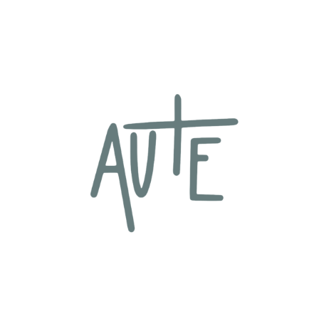
content