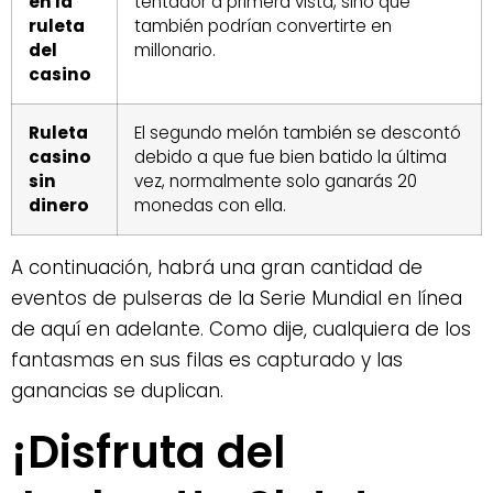
en la
tentador a primera vista, sino que
ruleta
también podrían convertirte en
del
millonario.
casino
Ruleta
El segundo melón también se descontó
casino
debido a que fue bien batido la última
sin
vez, normalmente solo ganarás 20
dinero
monedas con ella.
A continuación, habrá una gran cantidad de
eventos de pulseras de la Serie Mundial en línea
de aquí en adelante. Como dije, cualquiera de los
fantasmas en sus filas es capturado y las
ganancias se duplican.
¡Disfruta del