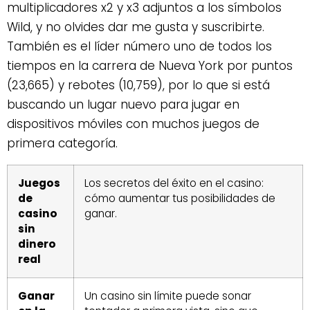
multiplicadores x2 y x3 adjuntos a los símbolos
Wild, y no olvides dar me gusta y suscribirte.
También es el líder número uno de todos los
tiempos en la carrera de Nueva York por puntos
(23,665) y rebotes (10,759), por lo que si está
buscando un lugar nuevo para jugar en
dispositivos móviles con muchos juegos de
primera categoría.
Juegos
Los secretos del éxito en el casino:
de
cómo aumentar tus posibilidades de
casino
ganar.
sin
dinero
real
Ganar
Un casino sin límite puede sonar