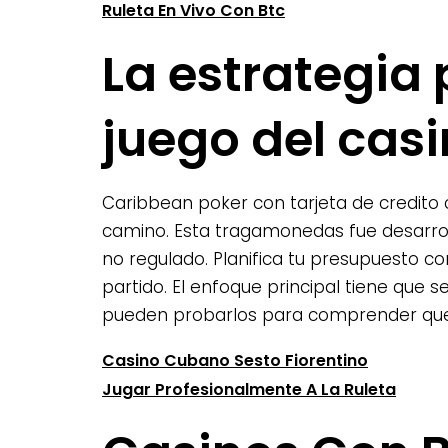
Ruleta En Vivo Con Btc
La estrategia
juego del cas
Caribbean poker con tarjeta de credito 
camino. Esta tragamonedas fue desarroll
no regulado. Planifica tu presupuesto co
partido. El enfoque principal tiene que se
pueden probarlos para comprender que el
Casino Cubano Sesto Fiorentino
Jugar Profesionalmente A La Ruleta