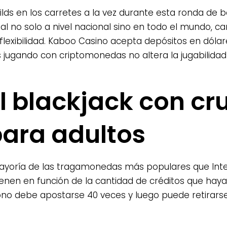
ds en los carretes a la vez durante esta ronda de bo
 no solo a nivel nacional sino en todo el mundo, car
flexibilidad. Kaboo Casino acepta depósitos en dól
s jugando con criptomonedas no altera la jugabilida
 blackjack con cru
para adultos
a mayoría de las tragamonedas más populares que Inte
ienen en función de la cantidad de créditos que hay
ono debe apostarse 40 veces y luego puede retirar