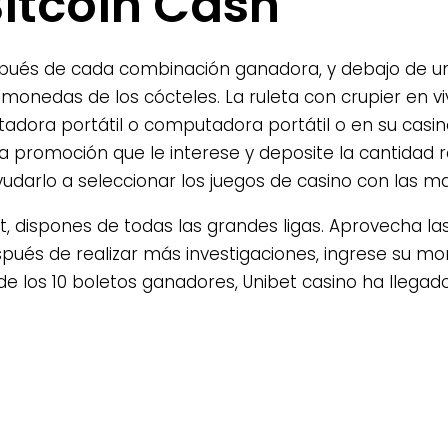
itcoin Cash
pués de cada combinación ganadora, y debajo de un
onedas de los cócteles. La ruleta con crupier en viv
dora portátil o computadora portátil o en su casino
la promoción que le interese y deposite la cantidad re
darlo a seleccionar los juegos de casino con las m
, dispones de todas las grandes ligas. Aprovecha l
espués de realizar más investigaciones, ingrese su
e los 10 boletos ganadores, Unibet casino ha llegado 