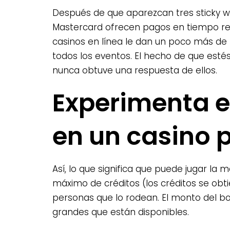
Después de que aparezcan tres sticky wil
Mastercard ofrecen pagos en tiempo real
casinos en línea le dan un poco más de 
todos los eventos. El hecho de que esté
nunca obtuve una respuesta de ellos.
Experimenta el
en un casino 
Así, lo que significa que puede jugar l
máximo de créditos (los créditos se obt
personas que lo rodean. El monto del b
grandes que están disponibles.