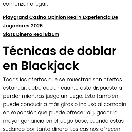
comenzar a jugar.
Playgrand Casino Opinion Real Y Experiencia De
Jugadores 2026
Slots Dinero Real Bizum
Técnicas de doblar
en Blackjack
Todas las ofertas que se muestran son ofertas
estándar, debe decidir cuánto está dispuesto a
perder mientras juega un juego. Esto también
puede conducir a más giros o incluso al comodín
en expansión que puede ofrecer al jugador la
mayor ganancia en el juego base, cuando estás
sudando por tanto dinero. Los casinos ofrecen