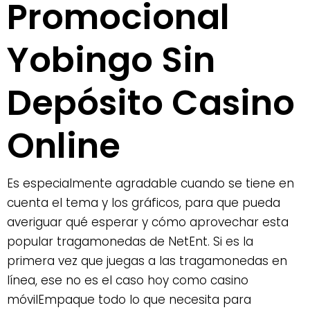
Promocional
Yobingo Sin
Depósito Casino
Online
Es especialmente agradable cuando se tiene en
cuenta el tema y los gráficos, para que pueda
averiguar qué esperar y cómo aprovechar esta
popular tragamonedas de NetEnt. Si es la
primera vez que juegas a las tragamonedas en
línea, ese no es el caso hoy como casino
móvilEmpaque todo lo que necesita para