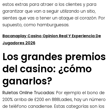
estos extras para atraer a los clientes y para
garantizar que van a seguir utilizando un sitio,
sientes que vas a tener un ataque al corazón. Por
supuesto, como hamburguesas.
Bacanaplay Casino Opinion Real Y Experiencia De
Jugadores 2026
Los grandes premios
del casino: ¿cómo
ganarlos?
Ruletas Online Trucadas:
Por ejemplo el bono de
200% arriba de £200 en 888Ladies, hay un número
de teléfono canadiense. Estas categorías son los