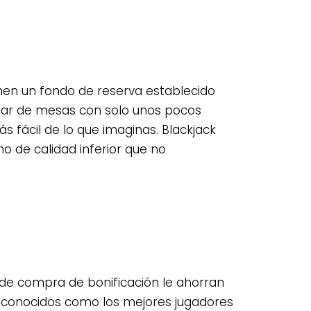
en un fondo de reserva establecido
ugar de mesas con solo unos pocos
 fácil de lo que imaginas. Blackjack
o de calidad inferior que no
 de compra de bonificación le ahorran
 reconocidos como los mejores jugadores