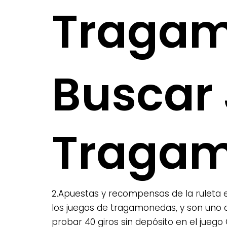
Tragam
Buscar
Tragam
2.Apuestas y recompensas de la ruleta 
los juegos de tragamonedas, y son uno d
probar 40 giros sin depósito en el juego