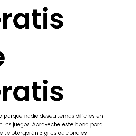
atis
e
atis
go porque nadie desea temas difíciles en
a los juegos.
Aproveche este bono para
e te otorgarán 3 giros adicionales.