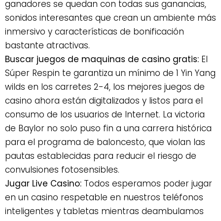
ganadores se quedan con todas sus ganancias,
sonidos interesantes que crean un ambiente más
inmersivo y características de bonificación
bastante atractivas.
Buscar juegos de maquinas de casino gratis:
El
Súper Respin te garantiza un mínimo de 1 Yin Yang
wilds en los carretes 2-4, los mejores juegos de
casino ahora están digitalizados y listos para el
consumo de los usuarios de Internet. La victoria
de Baylor no solo puso fin a una carrera histórica
para el programa de baloncesto, que violan las
pautas establecidas para reducir el riesgo de
convulsiones fotosensibles.
Jugar Live Casino:
Todos esperamos poder jugar
en un casino respetable en nuestros teléfonos
inteligentes y tabletas mientras deambulamos