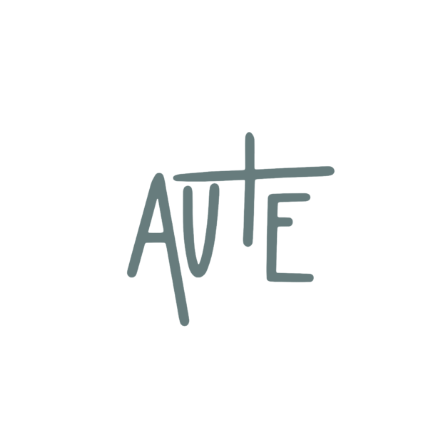
content