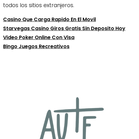
todos los sitios extranjeros.
Casino Que Carga Rapido En El Movil
Starvegas Casino Giros Gratis Sin Deposito Hoy
Video Poker Online Con Visa
Bingo Juegos Recreativos