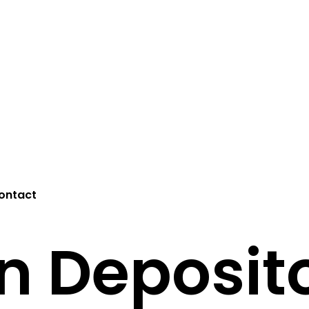
ontact
n Deposit