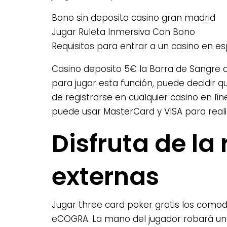
Bono sin deposito casino gran madrid
Jugar Ruleta Inmersiva Con Bono
Requisitos para entrar a un casino en e
Casino deposito 5€ la Barra de Sangre d
para jugar esta función, puede decidir qu
de registrarse en cualquier casino en lín
puede usar MasterCard y VISA para reali
Disfruta de la
externas
Jugar three card poker gratis los como
eCOGRA. La mano del jugador robará una 