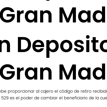
 Gran Mad
n Deposit
 Gran Mad
e proporcionar al cajero el código de retiro recibido
 529 es el poder de cambiar el beneficiario de la c