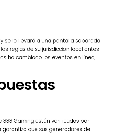
y se lo llevará a una pantalla separada
las reglas de su jurisdicción local antes
uegos ha cambiado los eventos en línea,
apuestas
e 888 Gaming están verificadas por
ue garantiza que sus generadores de