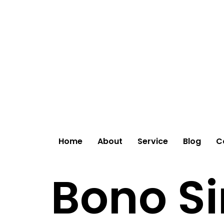
Home
About
Service
Blog
C
Bono Si