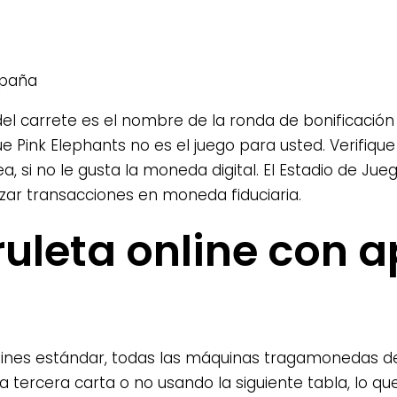
spaña
el carrete es el nombre de la ronda de bonificación 
e Pink Elephants no es el juego para usted. Verifique 
ea, si no le gusta la moneda digital. El Estadio de J
zar transacciones en moneda fiduciaria.
 ruleta online con 
dines estándar, todas las máquinas tragamonedas d
tercera carta o no usando la siguiente tabla, lo q