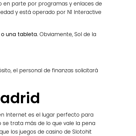
do en parte por programas y enlaces de
iedad y está operado por N1 Interactive
 o una tableta.
Obviamente, Sol de la
ito, el personal de finanzas solicitará
madrid
n Internet es el lugar perfecto para
o se trata más de lo que vale la pena
que los juegos de casino de Slotohit