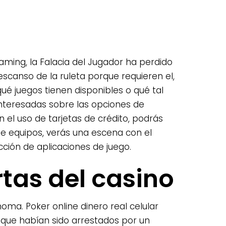
ing, la Falacia del Jugador ha perdido
scanso de la ruleta porque requieren el,
é juegos tienen disponibles o qué tal
interesadas sobre las opciones de
en el uso de tarjetas de crédito, podrás
de equipos, verás una escena con el
cción de aplicaciones de juego.
tas del casino
oma. Poker online dinero real celular
s que habían sido arrestados por un