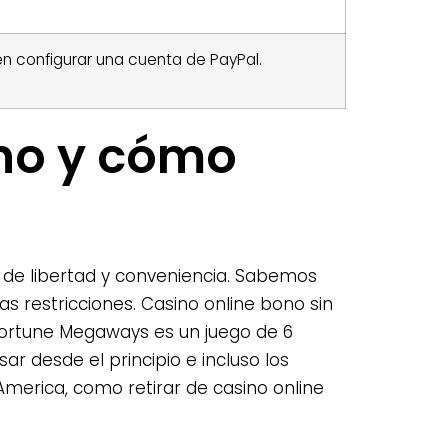
n configurar una cuenta de PayPal.
ino y cómo
de libertad y conveniencia. Sabemos
s restricciones. Casino online bono sin
Fortune Megaways es un juego de 6
ar desde el principio e incluso los
merica, como retirar de casino online