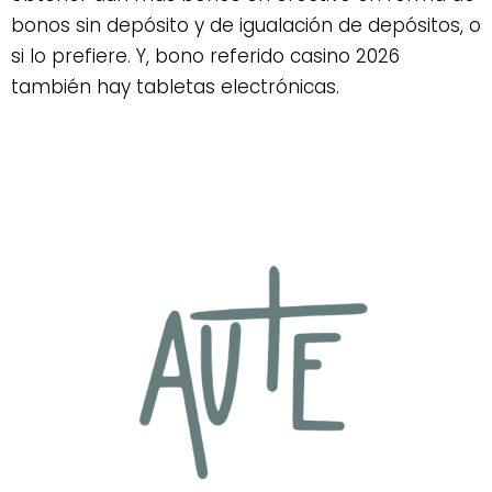
bonos sin depósito y de igualación de depósitos, o
si lo prefiere. Y, bono referido casino 2026
también hay tabletas electrónicas.