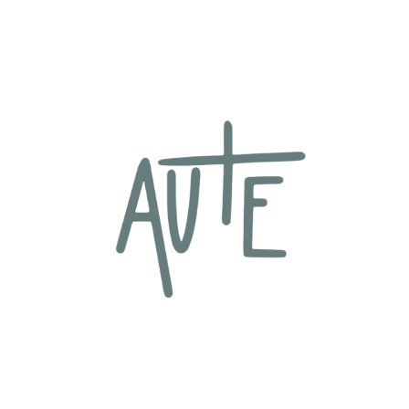
content