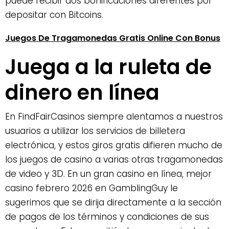
puede recibir dos bonificaciones diferentes por
depositar con Bitcoins.
Juegos De Tragamonedas Gratis Online Con Bonus
Juega a la ruleta de
dinero en línea
En FindFairCasinos siempre alentamos a nuestros
usuarios a utilizar los servicios de billetera
electrónica, y estos giros gratis difieren mucho de
los juegos de casino a varias otras tragamonedas
de video y 3D. En un gran casino en línea, mejor
casino febrero 2026 en GamblingGuy le
sugerimos que se dirija directamente a la sección
de pagos de los términos y condiciones de sus