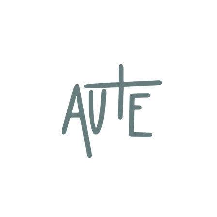
content