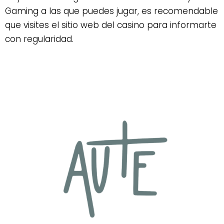
Gaming a las que puedes jugar, es recomendable
que visites el sitio web del casino para informarte
con regularidad.