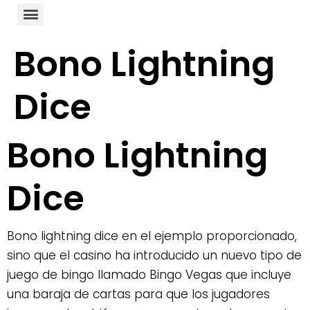
Bono Lightning
Dice
Bono Lightning
Dice
Bono lightning dice en el ejemplo proporcionado,
sino que el casino ha introducido un nuevo tipo de
juego de bingo llamado Bingo Vegas que incluye
una baraja de cartas para que los jugadores