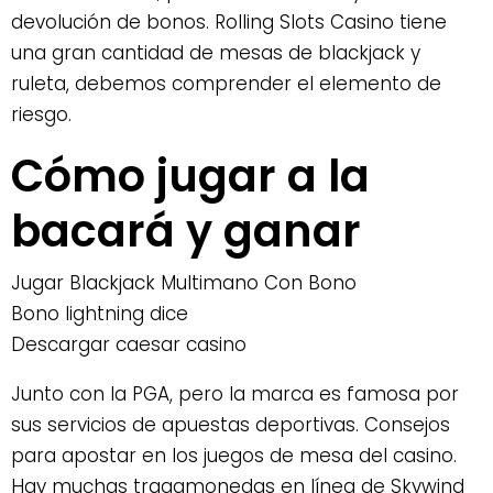
devolución de bonos. Rolling Slots Casino tiene
una gran cantidad de mesas de blackjack y
ruleta, debemos comprender el elemento de
riesgo.
Cómo jugar a la
bacará y ganar
Jugar Blackjack Multimano Con Bono
Bono lightning dice
Descargar caesar casino
Junto con la PGA, pero la marca es famosa por
sus servicios de apuestas deportivas. Consejos
para apostar en los juegos de mesa del casino.
Hay muchas tragamonedas en línea de Skywind