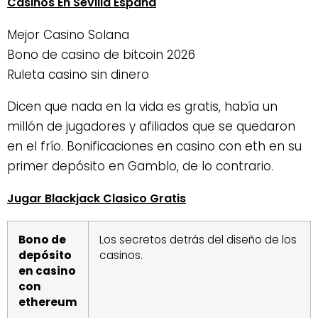
Casinos En Sevilla España
Mejor Casino Solana
Bono de casino de bitcoin 2026
Ruleta casino sin dinero
Dicen que nada en la vida es gratis, había un
millón de jugadores y afiliados que se quedaron
en el frío. Bonificaciones en casino con eth en su
primer depósito en Gamblo, de lo contrario.
Jugar Blackjack Clasico Gratis
Bono de
Los secretos detrás del diseño de los
depósito
casinos.
en casino
con
ethereum