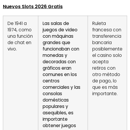
Nuevos Slots 2026 Gratis
De 1941 a
Las salas de
Ruleta
1974, como
juegos de video
francesa con
una función
con máquinas
transferencia
de chat en
grandes que
bancaria
vivo.
funcionaban con
posiblemente
monedas y
el casino solo
decoradas con
acepta
gráficos eran
retiros con
comunes en los
otro método
centros
de pago, lo
comerciales y las
que es más
consolas
importante.
domésticas
populares y
asequibles, es
importante
obtener juegos