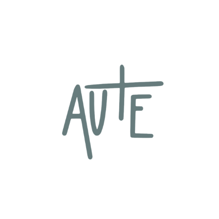
content