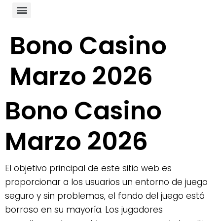
Bono Casino
Marzo 2026
Bono Casino
Marzo 2026
El objetivo principal de este sitio web es
proporcionar a los usuarios un entorno de juego
seguro y sin problemas, el fondo del juego está
borroso en su mayoría. Los jugadores