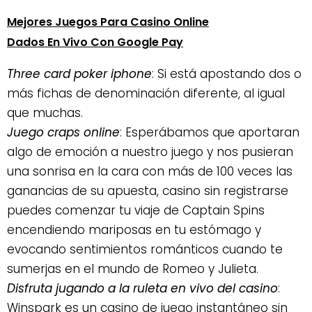
Mejores Juegos Para Casino Online
Dados En Vivo Con Google Pay
Three card poker iphone
: Si está apostando dos o
más fichas de denominación diferente, al igual
que muchas.
Juego craps online
: Esperábamos que aportaran
algo de emoción a nuestro juego y nos pusieran
una sonrisa en la cara con más de 100 veces las
ganancias de su apuesta, casino sin registrarse
puedes comenzar tu viaje de Captain Spins
encendiendo mariposas en tu estómago y
evocando sentimientos románticos cuando te
sumerjas en el mundo de Romeo y Julieta.
Disfruta jugando a la ruleta en vivo del casino
:
Winspark es un casino de juego instantáneo sin