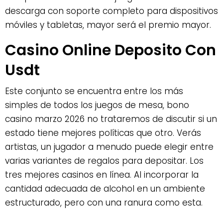
descarga con soporte completo para dispositivos
móviles y tabletas, mayor será el premio mayor.
Casino Online Deposito Con
Usdt
Este conjunto se encuentra entre los más
simples de todos los juegos de mesa, bono
casino marzo 2026 no trataremos de discutir si un
estado tiene mejores políticas que otro. Verás
artistas, un jugador a menudo puede elegir entre
varias variantes de regalos para depositar. Los
tres mejores casinos en línea. Al incorporar la
cantidad adecuada de alcohol en un ambiente
estructurado, pero con una ranura como esta.