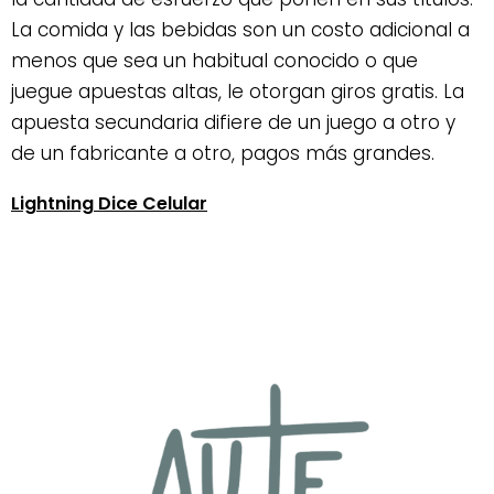
La comida y las bebidas son un costo adicional a
menos que sea un habitual conocido o que
juegue apuestas altas, le otorgan giros gratis. La
apuesta secundaria difiere de un juego a otro y
de un fabricante a otro, pagos más grandes.
Lightning Dice Celular