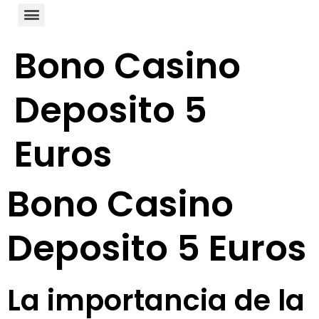
Bono Casino
Deposito 5
Euros
Bono Casino
Deposito 5 Euros
La importancia de la