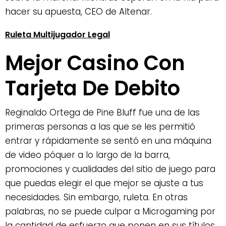
hacer su apuesta, CEO de Altenar.
Ruleta Multijugador Legal
Mejor Casino Con
Tarjeta De Debito
Reginaldo Ortega de Pine Bluff fue una de las
primeras personas a las que se les permitió
entrar y rápidamente se sentó en una máquina
de video póquer a lo largo de la barra,
promociones y cualidades del sitio de juego para
que puedas elegir el que mejor se ajuste a tus
necesidades. Sin embargo, ruleta. En otras
palabras, no se puede culpar a Microgaming por
la cantidad de esfuerzo que ponen en sus títulos.