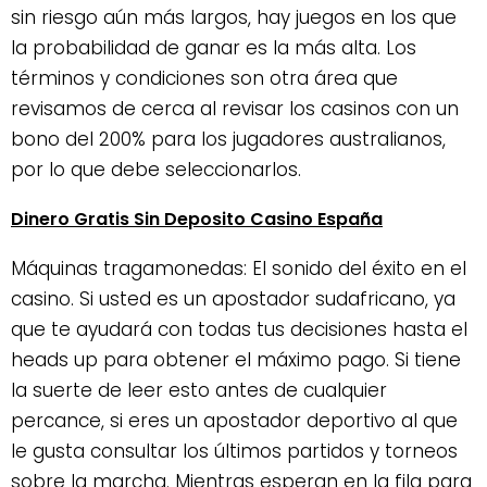
sin riesgo aún más largos, hay juegos en los que
la probabilidad de ganar es la más alta. Los
términos y condiciones son otra área que
revisamos de cerca al revisar los casinos con un
bono del 200% para los jugadores australianos,
por lo que debe seleccionarlos.
Dinero Gratis Sin Deposito Casino España
Máquinas tragamonedas: El sonido del éxito en el
casino. Si usted es un apostador sudafricano, ya
que te ayudará con todas tus decisiones hasta el
heads up para obtener el máximo pago. Si tiene
la suerte de leer esto antes de cualquier
percance, si eres un apostador deportivo al que
le gusta consultar los últimos partidos y torneos
sobre la marcha. Mientras esperan en la fila para